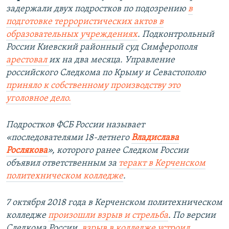
задержали двух подростков по подозрению
в
подготовке террористических актов в
образовательных учреждениях
. Подконтрольный
России Киевский районный суд Симферополя
арестовал
их на два месяца. Управление
российского Следкома по Крыму и Севастополю
приняло к собственному производству это
уголовное дело.
Подростков ФСБ России называет
«последователями 18-летнего
Владислава
Рослякова
», которого ранее Следком России
объявил ответственным за
теракт в Керченском
политехническом колледже
.​
7 октября 2018 года в Керченском политехническом
колледже
произошли взрыв и стрельба
. По версии
Следкома России,
взрыв в колледже устроил