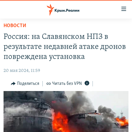
Доступность
ссылки
Вернуться
НОВОСТИ
к
НОВОСТИ
Россия: на Славянском НПЗ в
основному
СПЕЦПРОЕКТЫ
содержанию
результате недавней атаке дронов
ВОДА
Вернутся
ГРУЗ 200
повреждена установка
к
ИСТОРИЯ
КАРТА ВОЕННЫХ ОБЪЕКТОВ КРЫМА
главной
20 мая 2024, 11:59
ЕЩЕ
11 ЛЕТ ОККУПАЦИИ КРЫМА. 11 ИСТОРИЙ СОПРОТИВЛЕНИЯ
навигации
Вернутся
Поделиться
Читать без VPN
РАДІО СВОБОДА
ИНТЕРАКТИВ
к
КАК ОБОЙТИ БЛОКИРОВКУ
ИНФОГРАФИКА
поиску
ТЕЛЕПРОЕКТ КРЫМ.РЕАЛИИ
Українською
СОВЕТЫ ПРАВОЗАЩИТНИКОВ
Qırımtatar
ПРОПАВШИЕ БЕЗ ВЕСТИ