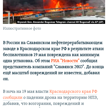
ПРИСОЕДИНЯЙТЕСЬ!
ПОБЕДИТЕЛЕЙ НЕ СУДЯТ?
КРЫМ.НЕПОКОРЕННЫЙ
ELIFBE
Иллюстративное фото
УКРАИНСКАЯ ПРОБЛЕМА КРЫМА
Все сайты RFE/RL
В России на Славянском нефтеперерабатывающем
заводе в Краснодарском крае РФ в результате атаки
беспилотников 19 мая повреждена как минимум
одна установка. Об этом
РИА "Новости"
сообщил
представитель компаний "Славянск ЭКО". До конца
ещё масштаб повреждений не известен, добавил
он.
В ночь на 19 мая власти
Краснодарского края РФ
сообщили
о падении дрона на территорию НПЗ,
добавив, что возгорания, повреждений и