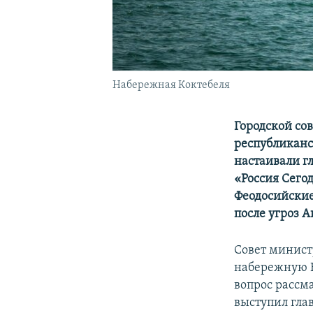
Набережная Коктебеля
Городской со
республиканс
настаивали г
«Россия Сего
Феодосийские
после угроз А
Совет минист
набережную Ко
вопрос рассм
выступил гла