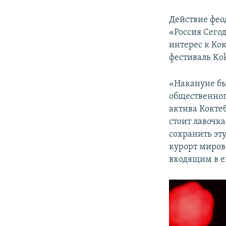
Действие фео
«Россия Сего
интерес к Кок
фестиваль Kokt
«Накануне бы
общественног
актива Коктеб
стоит лавочка
сохранить эт
курорт миров
входящим в е