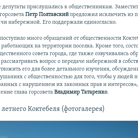
 депутаты прислушались к общественникам. Замести
 горсовета
Петр Полтавский
предложил исключить из п
ачи набережной. Его поддержали единогласно.
 поступило много обращений от общественности Коктеб
 работающих на территории поселка. Кроме того, сост
щественного совета города, где также озвучивались о
е рассматривать вопрос о передаче набережной в собст
отложить его для более детального изучения, обсужден
ушаниях с общественностью для того, чтобы у людей н
язанных с нарушением их законных прав и интересов»,
ение глава горсовета
Владимир Татаренко
.
летнего Коктебеля (фотогалерея)