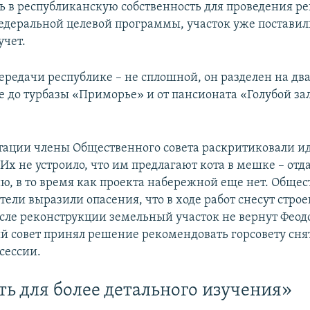
ть в республиканскую собственность для проведения р
Федеральной целевой программы, участок уже поставил
учет.
ередачи республике – не сплошной, он разделен на дв
е до турбазы «Приморье» и от пансионата «Голубой зал
тации члены Общественного совета раскритиковали и
Их не устроило, что им предлагают кота в мешке – отд
ю, в то время как проекта набережной еще нет. Обще
ели выразили опасения, что в ходе работ снесут стро
осле реконструкции земельный участок не вернут Феод
 совет принял решение рекомендовать горсовету снят
сессии.
ь для более детального изучения»