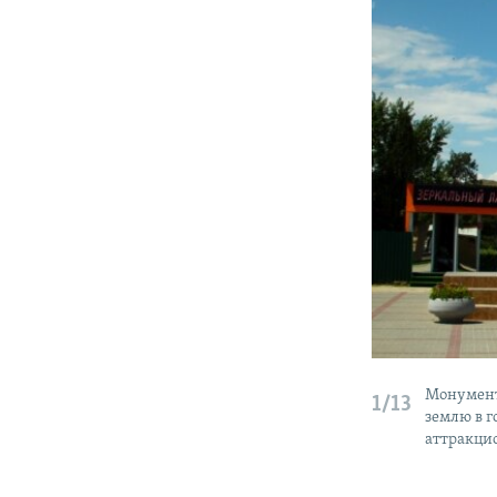
Монумент
1/13
землю в 
аттракци