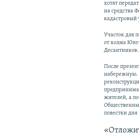
хотят переда
на средства 
кадастровый 
Участок для п
от холма Юнг
Десантников.
После презен
набережную. 
реконструкци
предпринимат
жителей, а п
Общественный
повестки дня 
«Отложит