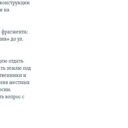
еконструкции
и на
а фрагмента:
ив» до ул.
дею отдать
ать землю под
ственники и
ения местных
осии.
ь вопрос с