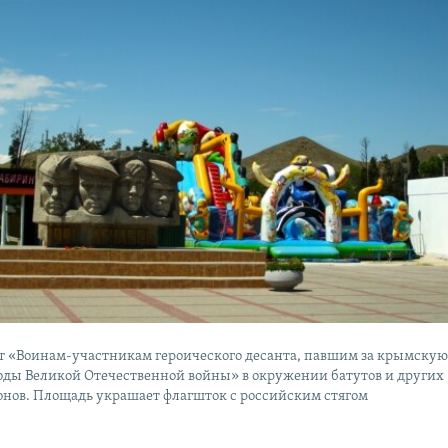
 «Воинам-участникам героического десанта, павшим за крымску
годы Великой Отечественной войны» в окружении батутов и других
онов. Площадь украшает флагшток с российским стягом