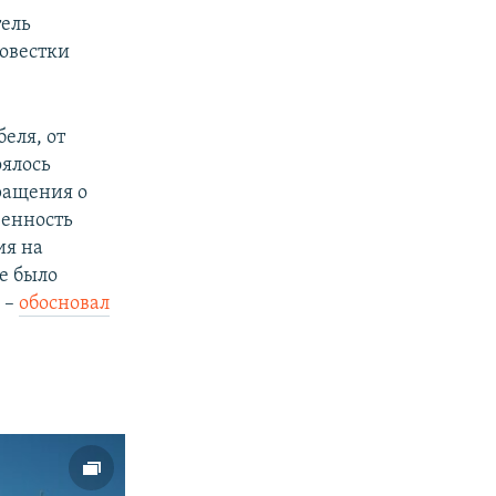
тель
овестки
еля, от
оялось
бращения о
венность
ия на
е было
 –
обосновал