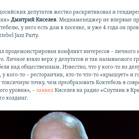
досийских депутатов жестко раскритиковал и гендир
дня»
Дмитрий Киселев
. Медиаменеджер не впервые пр
тебелю, у него есть дом в поселке, и уже 4 года он про
ebel Jazz Party.
л продемонстрирован конфликт интересов – личного 
о. Личное взяло верх у депутатов и так называемого 
еля над общественным. Известно, что у кого-то из деп
, у кого-то – ресторанчик, кто-то что-то «крышует» и 
у токсичную точку, чем преобразовать Коктебель в со
ого уровня», –
заявил
Киселев на радио «Спутник в Кр
го холдинг.