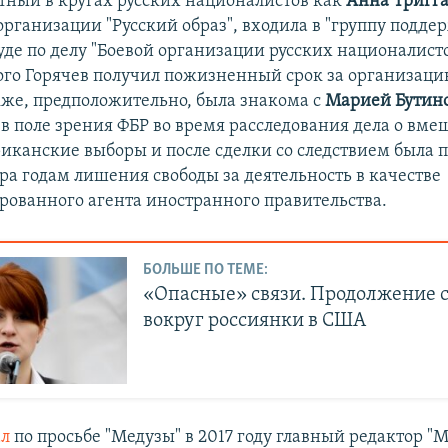
тный в кругах русских националистов как
Анна Тригг
организации "Русский образ", входила в "группу подде
уде по делу "Боевой организации русских националисто
ого Горячев получил пожизненный срок за организац
акже, предположительно, была знакома с
Марией Бутин
 в поле зрения ФБР во время расследования дела о вме
риканские выборы и после сделки со следствием была 
ра годам лишения свободы за деятельность в качестве
рованного агента иностранного правительства.
БОЛЬШЕ ПО ТЕМЕ:
«Опасные» связи. Продолжение 
вокруг россиянки в США
ал
по просьбе "Медузы" в 2017 году главный редактор "