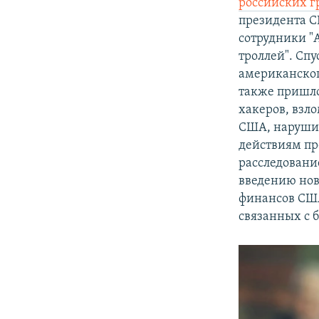
российских 
президента С
сотрудники "
троллей". Сп
американско
также пришло
хакеров, взл
США, нарушил
действиям п
расследовани
введению нов
финансов США
связанных с 