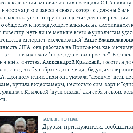
го заключения, многие из них посещали США наканун
ь информацию и завести связи, которые должны были 
ковых аккаунтов и групп в соцсетях для поляризации
о общества и последующего влияния на американску
 повестку. Чуть ли не меньше всего журналистам удало
Агентства интернет-исследований"
Анне Владиславовн
нюста США, она работала на Пригожина как минимум
а в так называемом "переводческом проекте". Богачева
дницей агентства,
Александрой Крыловой,
посетила де
 штатов, чтобы собрать данные для будущих операци
ША. При получении визы она указала "ложную" цель по
тране, купила видеокамеры, несколько сим-карт и "одн
суждала с Крыловой "пути отхода" для себя и своих кол
ии.
БОЛЬШЕ ПО ТЕМЕ:
Друзья, прислужники, сообщник