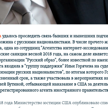
а
удалось проследить связь бывших и нынешних подч
ожина с русскими националистами. В числе прочего м
а, одна из сотрудниц "Агентства интернет-исследован
ские санкции весной 2018 года, на самом деле являет
организации "Русский образ", более известной по име
га входила в "группу поддержки" Ильи Горячева на суде
низации русских националистов", по итогам которого Г
зненный срок, а также участвовала в мероприятиях н
ией Бутиной, отбывающей наказание в США за деятель
арегистрированного агента иностранного правительств
018 года Министерство юстиции США опубликовало спи