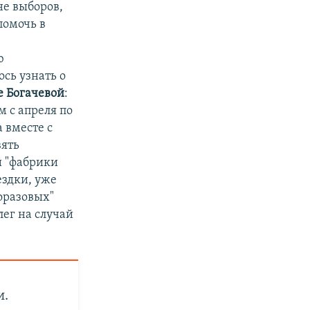
е выборов,
помочь в
ю
сь узнать о
е Богачевой
:
 с апреля по
 вместе с
вять
й "фабрики
ездки, уже
оразовых"
лег на случай
и.