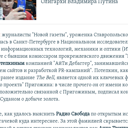
Олигархи Владимира Путина
и
журналисты "Новой газеты", уроженка Ставропольско
лась в Санкт-Петербурге в Национальном исследовате
 информационных технологий, механики и оптики (
те с бывшим комиссаром прокремлевского движения 
отепкиным
компанией "АйТи Дебаггер", занимавшейс
м сайтов и разработкой PR-кампаний". Потепкин, ка
ранее издание
The Bell
, является одной их ключевых 
о проекта" Пригожина: в числе прочего он от имени к
дположительно связанной с Пригожиным, подписал ко
 Суданом о добыче золота.
е, как удалось выяснить
Радио Свобода
по открытым ис
гачевой куда интереснее. За этой фамилией скрываетс