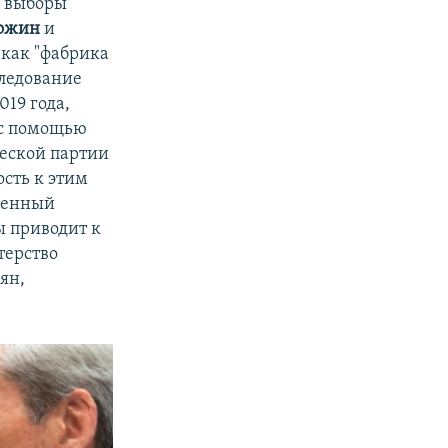
в выборы
гожин
и
 как "фабрика
следование
019 года,
 с помощью
еской партии
сть к этим
вленный
ы приводит к
терство
ян,