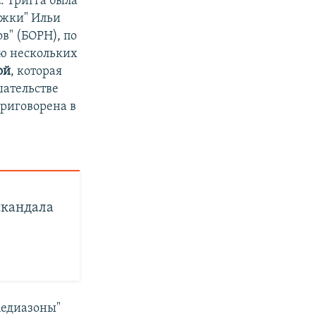
а
. Тригга была
ржки" Ильи
в" (БОРН), по
ию нескольких
ой
, которая
шательстве
приговорена в
скандала
Медиазоны"