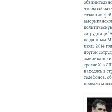
обвинительно
чтобы собрат
создании фей
американског
политическую
сотруднице "
по данным Ми
июль 2014 год
другой сотру
американских
троллей" в С
находясь в с
телефонов, об
провала мисс