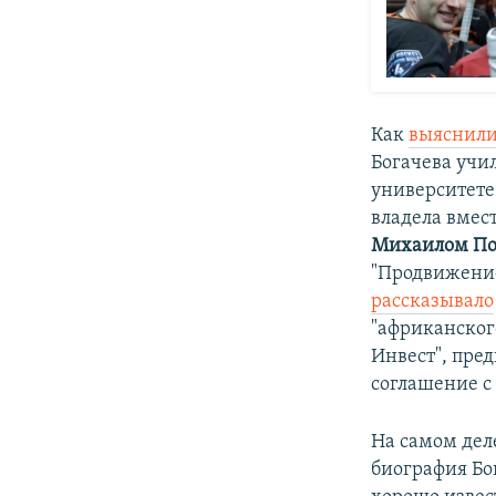
Как
выяснил
Богачева учи
университете
владела вмес
Михаилом П
"Продвижение
рассказывало
"африканског
Инвест", пре
соглашение с
На самом дел
биография Бо