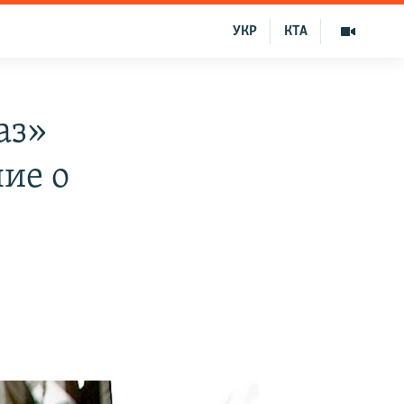
УКР
КТА
аз»
ие о