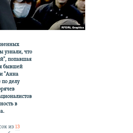
иненных
ы узнали, что
ий", попавшая
ся бывшей
ни "Анна
 по делу
орячев
ационалистов
ность в
а.
сок из
13