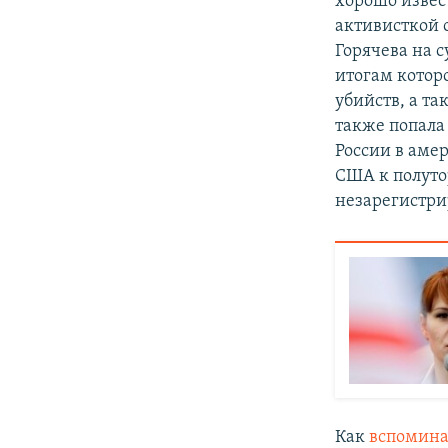
хорошо извес
активисткой 
Горячева на с
итогам котор
убийств, а т
также попала
России в аме
США к полуто
незарегистри
Как
вспомин