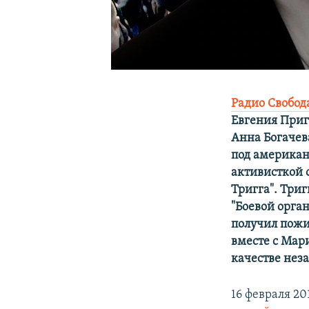
Радио Свобод
Евгения Приг
Анна Богачев
под американ
активисткой 
Тригга". Триг
"Боевой орга
получил пожи
вместе с Мар
качестве нез
16 февраля 2