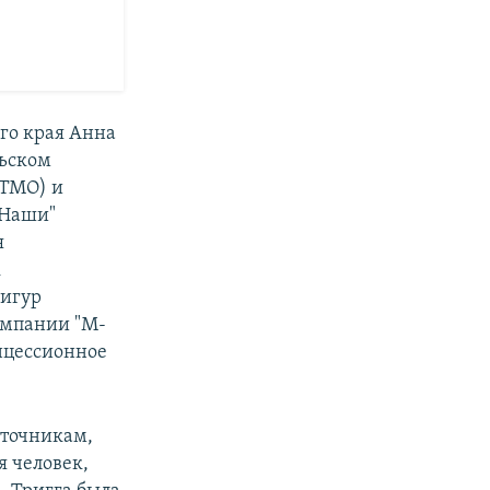
го края Анна
льском
ИТМО) и
"Наши"
я
к
фигур
омпании "М-
нцессионное
точникам,
я человек,