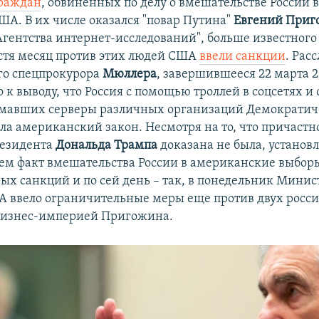
граждан
, обвиненных по делу о вмешательстве России 
ША. В их числе оказался "повар Путина"
Евгений При
Агентства интернет-исследований", больше известного
устя месяц против этих людей США
ввели санкции
. Рас
го спецпрокурора
Мюллера
, завершившееся 22 марта 2
 к выводу, что Россия с помощью троллей в соцсетях и
омавших серверы различных организаций Демократич
а американский закон. Несмотря на то, что причастно
резидента
Дональда Трампа
доказана не была, устано
ем факт вмешательства России в американские выбор
ых санкций и по сей день – так, в понедельник Минис
 ввело ограничительные меры еще против двух росси
бизнес-империей Пригожина.