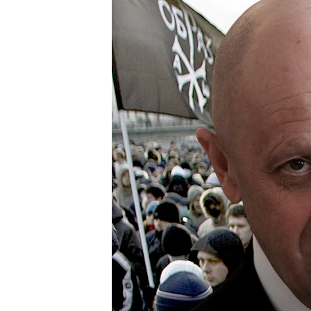
ПОБЕДИТЕЛЕЙ НЕ СУДЯТ?
КРЫМ.НЕПОКОРЕННЫЙ
ELIFBE
УКРАИНСКАЯ ПРОБЛЕМА КРЫМА