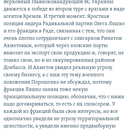
Верховный главнокомандующий ВС Украины
движется к победе во втором туре с врагами в виде
агентов Кремля. И третий момент. Яростная
позиция лидера Радикальной партии Олега Ляшко
и его фракции в Раде, связанная с тем, что они
очень плотно сотрудничают с олигархом Ринатом
Ахметовым, который через азовские порты
вывозит на экспорт свою продукцию и, говорят, не
только свою, но и из оккупированных районов
Донбасса. И Ахметов увидел реальную угрозу
своему бизнесу, а с ним эту тему военного
положения Порошенко не обсуждал, поэтому
фракция Ляшко заняла тоже некую
принципиальную позицию, обозначив, что с ними
надо договариваться, то есть с их спонсором. У
каждой из фракций были свои интересы, но все
однозначно увидели не угрозу территориальной
целостности, а увидели именно предвыборную