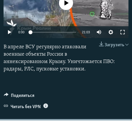
No media source currently available
ПРИСОЕДИНЯЙТЕСЬ!
ПОБЕДИТЕЛЕЙ НЕ СУДЯТ?
КРЫМ.НЕПОКОРЕННЫЙ
ELIFBE
Auto
0:00
21:03
УКРАИНСКАЯ ПРОБЛЕМА КРЫМА
240p
Все сайты RFE/RL
Загрузить
В апреле ВСУ регулярно атаковали
360p
военные объекты России в
аннексированном Крыму. Уничтожается ПВО:
480p
Auto
240p
360p
480p
радары, РЛС, пусковые установки.
720p
720p
1080p
1080p
Поделиться
Читать без VPN