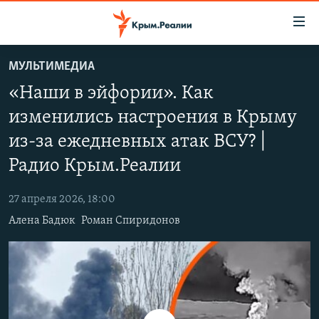
Доступность
ссылки
Вернуться
МУЛЬТИМЕДИА
к
НОВОСТИ
«Наши в эйфории». Как
основному
СПЕЦПРОЕКТЫ
содержанию
изменились настроения в Крыму
ВОДА
Вернутся
ГРУЗ 200
из-за ежедневных атак ВСУ? |
к
ИСТОРИЯ
КАРТА ВОЕННЫХ ОБЪЕКТОВ КРЫМА
главной
Радио Крым.Реалии
ЕЩЕ
11 ЛЕТ ОККУПАЦИИ КРЫМА. 11 ИСТОРИЙ СОПРОТИВЛЕНИЯ
навигации
Вернутся
27 апреля 2026, 18:00
РАДІО СВОБОДА
ИНТЕРАКТИВ
к
Алена Бадюк
Роман Спиридонов
КАК ОБОЙТИ БЛОКИРОВКУ
ИНФОГРАФИКА
поиску
ТЕЛЕПРОЕКТ КРЫМ.РЕАЛИИ
Українською
СОВЕТЫ ПРАВОЗАЩИТНИКОВ
Qırımtatar
ПРОПАВШИЕ БЕЗ ВЕСТИ