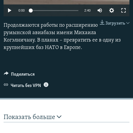
ПРИСОЕДИНЯЙТЕСЬ!
ПОБЕДИТЕЛЕЙ НЕ СУДЯТ?
Auto
0:00
2:40
КРЫМ.НЕПОКОРЕННЫЙ
240p
Загрузить
Продолжаются работы по расширению
ELIFBE
360p
румынской авиабазы ​​имени Михаила
УКРАИНСКАЯ ПРОБЛЕМА КРЫМА
Когэлничану. В планах – превратить ее в одну из
480p
Auto
240p
360p
480p
Все сайты RFE/RL
крупнейших баз НАТО в Европе.
720p
720p
1080p
1080p
Поделиться
Читать без VPN
Показать больше