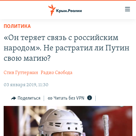
Доступность
ссылки
Вернуться
ПОЛИТИКА
к
НОВОСТИ
«Он теряет связь с российским
основному
СПЕЦПРОЕКТЫ
содержанию
народом». Не растратил ли Путин
ВОДА
Вернутся
ГРУЗ 200
свою магию?
к
ИСТОРИЯ
КАРТА ВОЕННЫХ ОБЪЕКТОВ КРЫМА
главной
Стив Гуттерман
Радио Свобода
ЕЩЕ
11 ЛЕТ ОККУПАЦИИ КРЫМА. 11 ИСТОРИЙ СОПРОТИВЛЕНИЯ
навигации
Вернутся
03 января 2019, 11:30
РАДІО СВОБОДА
ИНТЕРАКТИВ
к
КАК ОБОЙТИ БЛОКИРОВКУ
ИНФОГРАФИКА
Поделиться
Читать без VPN
поиску
ТЕЛЕПРОЕКТ КРЫМ.РЕАЛИИ
Українською
СОВЕТЫ ПРАВОЗАЩИТНИКОВ
Qırımtatar
ПРОПАВШИЕ БЕЗ ВЕСТИ