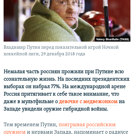
ПРИСОЕДИНЯЙТЕСЬ!
ПОБЕДИТЕЛЕЙ НЕ СУДЯТ?
КРЫМ.НЕПОКОРЕННЫЙ
ELIFBE
УКРАИНСКАЯ ПРОБЛЕМА КРЫМА
Все сайты RFE/RL
Владимир Путин перед показательной игрой Ночной
хоккейной лиги, 29 декабря 2018 года
Немалая часть россиян прожили при Путине всю
сознательную жизнь. На последних президентских
выборах он набрал 77%. На международной арене
Россия притягивает к себе такое внимание, что
даже в мультфильме о
девочке с медвежонком
на
Западе увидели оружие гибридной войны.
Тем временем Путин,
поигрывая российским
оружием
и нервами Запада, напоминает о радиусе