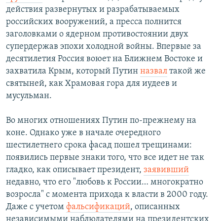
действия развернутых и разрабатываемых
российских вооружений, а пресса полнится
заголовками о ядерном противостоянии двух
супердержав эпохи холодной войны. Впервые за
десятилетия Россия воюет на Ближнем Востоке и
захватила Крым, который Путин
назвал
такой же
святыней, как Храмовая гора для иудеев и
мусульман.
Во многих отношениях Путин по-прежнему на
коне. Однако уже в начале очередного
шестилетнего срока фасад пошел трещинами:
появились первые знаки того, что все идет не так
гладко, как описывает президент,
заявивший
недавно, что его "любовь к России… многократно
возросла" с момента прихода к власти в 2000 году.
Даже с учетом
фальсификаций
, описанных
независимыми наблюдателями на президентских