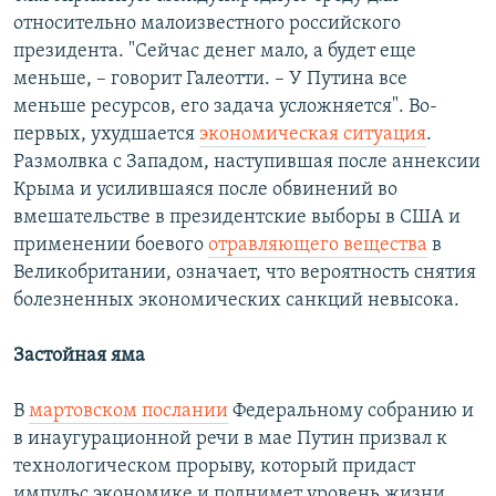
относительно малоизвестного российского
президента. "Сейчас денег мало, а будет еще
меньше, – говорит Галеотти. – У Путина все
меньше ресурсов, его задача усложняется". Во-
первых, ухудшается
экономическая ситуация
.
Размолвка с Западом, наступившая после аннексии
Крыма и усилившаяся после обвинений во
вмешательстве в президентские выборы в США и
применении боевого
отравляющего вещества
в
Великобритании, означает, что вероятность снятия
болезненных экономических санкций невысока.
Застойная яма
В
мартовском послании
Федеральному собранию и
в инаугурационной речи в мае Путин призвал к
технологическом прорыву, который придаст
импульс экономике и поднимет уровень жизни.