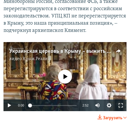
Минобороны России, согласование ФСБ, а также
перерегистрируются в соответствии с российским
законодательством. УПЦ КП не перерегистрируется
в Крыму, это наша принципиальная позиция», ‒
подчеркнул архиепископ Климент.
Украинская церковь в Крыму – выжить нельзя сдаваться (видео)
видео
Крым.Реалии
No media source currently available
0:00
2:52
Загрузить