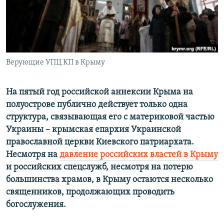
ПРИСОЕДИНЯЙТЕСЬ!
ПОБЕДИТЕЛЕЙ НЕ СУДЯТ?
КРЫМ.НЕПОКОРЕННЫЙ
ELIFBE
Верующие УПЦ КП в Крыму
УКРАИНСКАЯ ПРОБЛЕМА КРЫМА
Все сайты RFE/RL
На пятый год российской аннексии Крыма на
полуострове публично действует только одна
структура, связывающая его с материковой частью
Украины – крымская епархия Украинской
православной церкви Киевского патриархата.
Несмотря на
давление российских властей в Крыму
и российских спецслужб, несмотря на потерю
большинства храмов, в Крыму остаются несколько
священников, продолжающих проводить
богослужения.