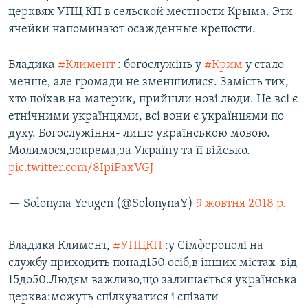
церквях УПЦ КП в сельской местности Крыма. Эти
ячейки напоминают осажденные крепости.
Владика
#Климент
: богослужінь у
#Крим
у стало
менше, але громади не зменшилися. Замість тих,
хто поїхав на материк, прийшли нові люди. Не всі є
етнічними українцями, всі вони є українцями по
духу. Богослужіння- лише українською мовою.
Молимося,зокрема,за Україну та її військо.
pic.twitter.com/8IpiPaxVGJ
— Solonyna Yeugen (@SolonynaY)
9 жовтня 2018 р.
Владика Климент,
#УПЦКП
:у Сімферополі на
службу приходить понад150 осіб,в інших містах-від
15до50.Людям важливо,що залишається українська
церква:можуть спілкуватися і співати