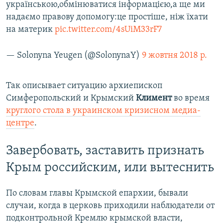
українською,обмінюватися інформацією,а ще ми
надаємо правову допомогу:це простіше, ніж їхати
на материк
pic.twitter.com/4sUiM33rF7
— Solonyna Yeugen (@SolonynaY)
9 жовтня 2018 р.
Так описывает ситуацию архиепископ
Симферопольский и Крымский
Климент
во время
круглого стола в украинском кризисном медиа-
центре
.
Завербовать, заставить признать
Крым российским, или вытеснить
По словам главы Крымской епархии, бывали
случаи, когда в церковь приходили наблюдатели от
подконтрольной Кремлю крымской власти,