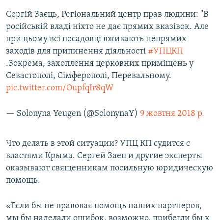
Сергій Заєць, Регіональний центр прав людини: "В
російській владі ніхто не дає прямих вказівок. Але
при цьому всі посадовці вживають непрямих
заходів для припинення діяльності
#УПЦКП
.Зокрема, захоплення церковних приміщень у
Севастополі, Сімферополі, Перевальному.
pic.twitter.com/OupfqIr8qW
— Solonyna Yeugen (@SolonynaY)
9 жовтня 2018 р.
Что делать в этой ситуации? УПЦ КП судится с
властями Крыма. Сергей Заец и другие эксперты
оказывают священникам посильную юридическую
помощь.
«Если бы не правовая помощь наших партнеров,
мы бы наделали ошибок, возможно, прибегли бы к