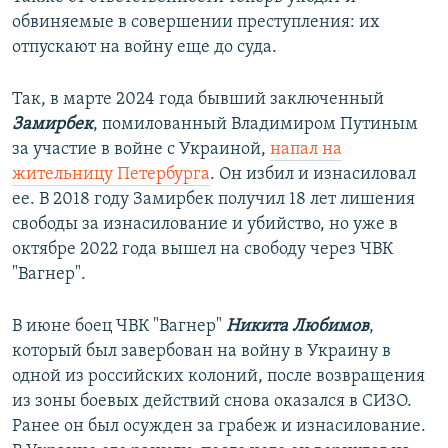
обвиняемые в совершении преступления: их
отпускают на войну еще до суда.
Так, в марте 2024 года бывший заключенный
Замирбек
, помилованный Владимиром Путиным
за участие в войне с Украиной,
напал на
жительницу Петербурга
. Он избил и изнасиловал
ее. В 2018 году Замирбек получил 18 лет лишения
свободы за изнасилование и убийство, но уже в
октябре 2022 года вышел на свободу через ЧВК
"Вагнер".
В июне боец ЧВК "Вагнер"
Никита Любимов
,
который был завербован на войну в Украину в
одной из российских колоний, после возвращения
из зоны боевых действий снова оказался в СИЗО.
Ранее он был осужден за грабеж и изнасилование.