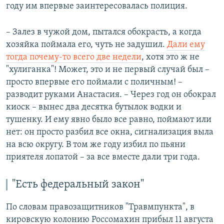
году им впервые заинтересовалась полиция.
– Залез в чужой дом, пытался обокрасть, а когда
хозяйка поймала его, чуть не задушил.
Дали ему
тогда почему-то всего две недели
, хотя это ж не
"хулиганка"! Может, это и не первый случай был –
просто впервые его поймали с поличным! –
разводит руками Анастасия. – Через год он обокрал
киоск – вынес два десятка бутылок водки и
тушенку. И ему явно было все равно, поймают или
нет: он просто разбил все окна, сигнализация выла
на всю округу. В том же году избил по пьяни
приятеля лопатой – за все вместе дали три года.
"Есть федеральный закон"
По словам правозащитников "Травмпункта", в
кировскую колонию Россомахин прибыл 11 августа