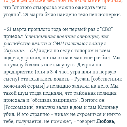
тогда в репортаже местной телекомпании признал
,
что "от этого отморозка можно ожидать чего
угодно". 29 марта было найдено тело пенсионерки.
– 21 марта прошлого года он первый раз с "СВО"
приехал
(специальная военная операция, так
российские власти и СМИ называют войну в
Украине. – СР)
ходил по селу с топором и всем
подряд угрожал, потом окна в машине разбил. Мы
на улицу боялись нос высунуть. Доярки на
предприятие (они в 3-4 часа утра шли на первую
смену) отказывались ходить – Руслан [собственник
молочной фермы] в полицию заявлял на него. Мы
такой шум тогда подняли, что районная полиция
приехала и "обещала защищать". В итоге он
[Россомахин] внаглую залез в дом и там Юленьку
убил. И это страшно – никак не скроешься и никто
тебе, получается, не поможет, – говорит
Любовь
,