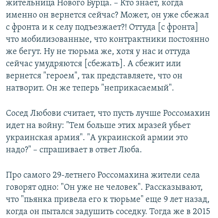
жительница Нового Бурца. – Кто знает, когда
именно он вернется сейчас? Может, он уже сбежал
с фронта и к селу подъезжает?! Оттуда [с фронта]
что мобилизованные, что контрактники постоянно
же бегут. Ну не тюрьма же, хотя у нас и оттуда
сейчас умудряются [сбежать]. А сбежит или
вернется "героем", так представляете, что он
натворит. Он же теперь "неприкасаемый".
Сосед Любови считает, что пусть лучше Россомахин
идет на войну: "Тем больше этих мразей убьет
украинская армия". "А украинской армии это
надо?" – спрашивает в ответ Люба.
Про самого 29-летнего Россомахина жители села
говорят одно: "Он уже не человек". Рассказывают,
что "пьянка привела его к тюрьме" еще 9 лет назад,
когда он пытался задушить соседку. Тогда же в 2015