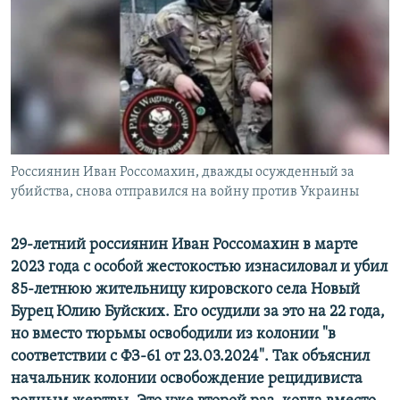
ПРИСОЕДИНЯЙТЕСЬ!
ПОБЕДИТЕЛЕЙ НЕ СУДЯТ?
КРЫМ.НЕПОКОРЕННЫЙ
ELIFBE
УКРАИНСКАЯ ПРОБЛЕМА КРЫМА
Все сайты RFE/RL
Россиянин Иван Россомахин, дважды осужденный за
убийства, снова отправился на войну против Украины
29-летний россиянин Иван Россомахин в марте
2023 года с особой жестокостью изнасиловал и убил
85-летнюю жительницу кировского села Новый
Бурец Юлию Буйских. Его осудили за это на 22 года,
но вместо тюрьмы освободили из колонии "в
соответствии с ФЗ-61 от 23.03.2024". Так объяснил
начальник колонии освобождение рецидивиста