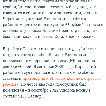
втащил тело в баню, положил жертву лицом на
грабли, "инсценировал несчастный случай", как
говорится в обвинительном заключении, и ушел.
Через месяц пьяный Россомахин ограбил в
районном центре прохожую "за 66 рублей": сорвал с
жительницы города Вятские Поляны рюкзак, где
был пакет молока и батон. Остальное выбросил.
В грабеже Россомахин признал вину, в убийстве –
нет, хотя сосед погибшей видел Россомахина
перелезавшим через забор, а его ДНК нашли на
одежде убитой. В сентябре 2020 года Кировский
районный суд признал его виновным по обеим
статьям и
приговорил к 14 годам колонии строгого
режима
. Но через два года преступник был
помилован – в сентябре 2022 ушел на войну в
составе ЧВК "Вагнер".