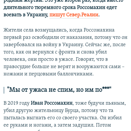
родным жертвы. Это уже второй раз, когда вместо
длительного тюремного срока Россомахин едет
воевать в Украину,
пишут Север.Реалии
.
Жители села возмущались, когда Россомахина
первый раз освободили от наказания, потому что он
завербовался на войну в Украину. Сейчас же, после
того, как он вернулся с фронта и снова убил
человека, они просто в ужасе. Говорят, что в
правосудие больше не верят и вооружаются сами –
ножами и перцовыми баллончиками.
"Мы от ужаса не спим, но им по***"
В 2019 году
Иван Россомахин
, тоже будучи пьяным,
убил другую жительницу Бурца, потому что та
пыталась выгнать его со своего участка. Он избил
ее руками и ногами, а затем задушил. Потом