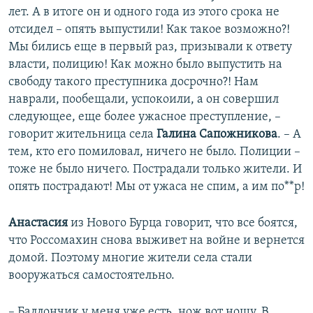
лет. А в итоге он и одного года из этого срока не
отсидел – опять выпустили! Как такое возможно?!
Мы бились еще в первый раз, призывали к ответу
власти, полицию! Как можно было выпустить на
свободу такого преступника досрочно?! Нам
наврали, пообещали, успокоили, а он совершил
следующее, еще более ужасное преступление, –
говорит жительница села
Галина Сапожникова
. – А
тем, кто его помиловал, ничего не было. Полиции –
тоже не было ничего. Пострадали только жители. И
опять пострадают! Мы от ужаса не спим, а им по**р!
Анастасия
из Нового Бурца говорит, что все боятся,
что Россомахин снова выживет на войне и вернется
домой. Поэтому многие жители села стали
вооружаться самостоятельно.
– Баллончик у меня уже есть, нож вот ношу. В