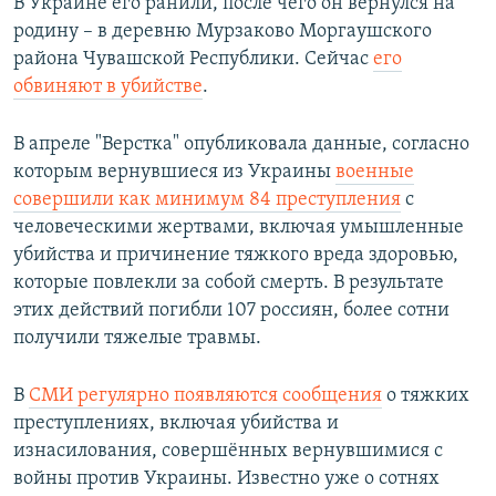
В Украине его ранили, после чего он вернулся на
родину – в деревню Мурзаково Моргаушского
района Чувашской Республики. Сейчас
его
обвиняют в убийстве
.
В апреле "Верстка" опубликовала данные, согласно
которым вернувшиеся из Украины
военные
совершили как минимум 84 преступления
с
человеческими жертвами, включая умышленные
убийства и причинение тяжкого вреда здоровью,
которые повлекли за собой смерть. В результате
этих действий погибли 107 россиян, более сотни
получили тяжелые травмы.
В
СМИ регулярно появляются сообщения
о тяжких
преступлениях, включая убийства и
изнасилования, совершённых вернувшимися с
войны против Украины. Известно уже о сотнях