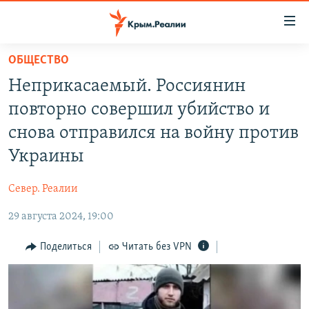
Доступность
ссылки
Вернуться
ОБЩЕСТВО
к
НОВОСТИ
Неприкасаемый. Россиянин
основному
СПЕЦПРОЕКТЫ
содержанию
повторно совершил убийство и
ВОДА
Вернутся
ГРУЗ 200
снова отправился на войну против
к
ИСТОРИЯ
КАРТА ВОЕННЫХ ОБЪЕКТОВ КРЫМА
Украины
главной
ЕЩЕ
11 ЛЕТ ОККУПАЦИИ КРЫМА. 11 ИСТОРИЙ СОПРОТИВЛЕНИЯ
навигации
Север. Реалии
Вернутся
РАДІО СВОБОДА
ИНТЕРАКТИВ
к
29 августа 2024, 19:00
КАК ОБОЙТИ БЛОКИРОВКУ
ИНФОГРАФИКА
поиску
Поделиться
Читать без VPN
ТЕЛЕПРОЕКТ КРЫМ.РЕАЛИИ
Українською
СОВЕТЫ ПРАВОЗАЩИТНИКОВ
Qırımtatar
ПРОПАВШИЕ БЕЗ ВЕСТИ