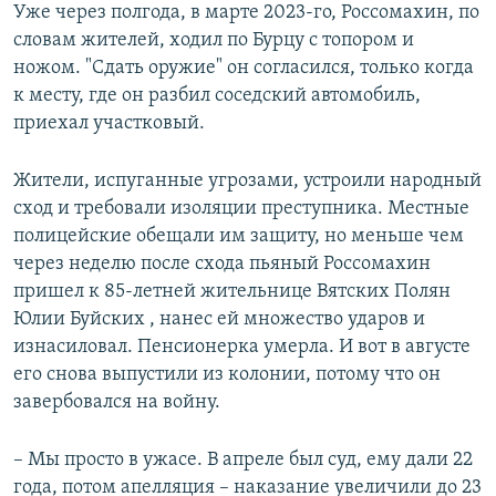
Уже через полгода, в марте 2023-го, Россомахин, по
словам жителей, ходил по Бурцу с топором и
ножом. "Сдать оружие" он согласился, только когда
к месту, где он разбил соседский автомобиль,
приехал участковый.
Жители, испуганные угрозами, устроили народный
сход и требовали изоляции преступника. Местные
полицейские обещали им защиту, но меньше чем
через неделю после схода пьяный Россомахин
пришел к 85-летней жительнице Вятских Полян
Юлии Буйских , нанес ей множество ударов и
изнасиловал. Пенсионерка умерла. И вот в августе
его снова выпустили из колонии, потому что он
завербовался на войну.
– Мы просто в ужасе. В апреле был суд, ему дали 22
года, потом апелляция – наказание увеличили до 23