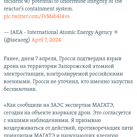
incident w/ potential to undermine integrity of the
reactor’s containment system.
pic.twitter.com/FvMsb4I4vs
— IAEA - International Atomic Energy Agency ⚛️
(@iaeaorg)
April 7, 2024
Ранее, днем 7 апреля, Гросси подтвердил взрыв
дрона на территории Запорожской атомной
электростанции, контролируемой российскими
военными. Гросси не уточнил, кто именно запустил
беспилотник.
«Как сообщили на ЗАЭС экспертам МАГАТЭ,
сегодня на объекте взорвался дрон. Это согласуется
с нашими наблюдениями. Я призываю
воздерживаться от действий, противоречащих пяти
принципам МАГАТЭ и нарушающих ядерную