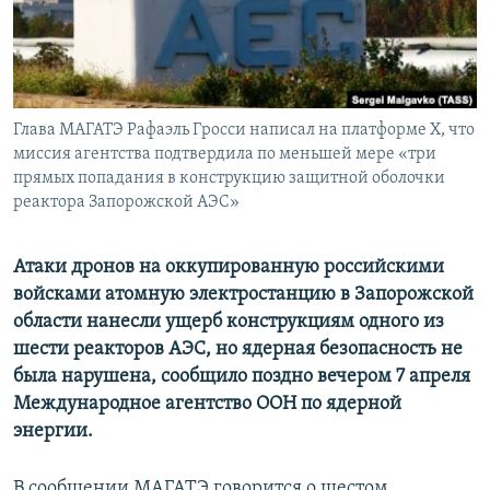
ПРИСОЕДИНЯЙТЕСЬ!
ПОБЕДИТЕЛЕЙ НЕ СУДЯТ?
КРЫМ.НЕПОКОРЕННЫЙ
ELIFBE
Глава МАГАТЭ Рафаэль Гросси написал на платформе X, что
УКРАИНСКАЯ ПРОБЛЕМА КРЫМА
миссия агентства подтвердила по меньшей мере «три
Все сайты RFE/RL
прямых попадания в конструкцию защитной оболочки
реактора Запорожской АЭС»
Атаки дронов на оккупированную российскими
войсками атомную электростанцию в Запорожской
области нанесли ущерб конструкциям одного из
шести реакторов АЭС, но ядерная безопасность не
была нарушена, сообщило поздно вечером 7 апреля
Международное агентство ООН по ядерной
энергии.
В сообщении МАГАТЭ говорится о шестом