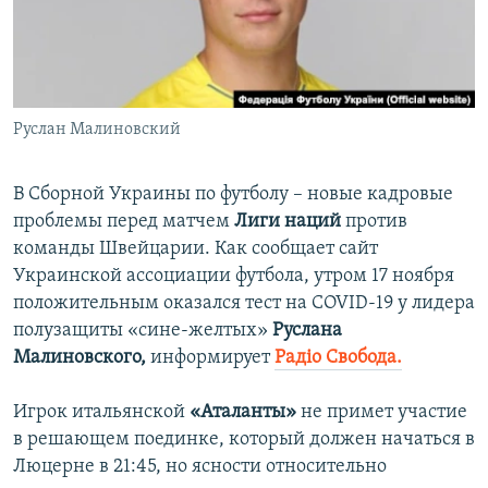
ПРИСОЕДИНЯЙТЕСЬ!
ПОБЕДИТЕЛЕЙ НЕ СУДЯТ?
КРЫМ.НЕПОКОРЕННЫЙ
ELIFBE
Руслан Малиновский
УКРАИНСКАЯ ПРОБЛЕМА КРЫМА
Все сайты RFE/RL
В Сборной Украины по футболу – новые кадровые
проблемы перед матчем
Лиги наций
против
команды Швейцарии. Как сообщает сайт
Украинской ассоциации футбола, утром 17 ноября
положительным оказался тест на COVID-19 у лидера
полузащиты «сине-желтых»
Руслана
Малиновского,
информирует
Радіо Свобода.
Игрок итальянской
«Аталанты»
не примет участие
в решающем поединке, который должен начаться в
Люцерне в 21:45, но ясности относительно