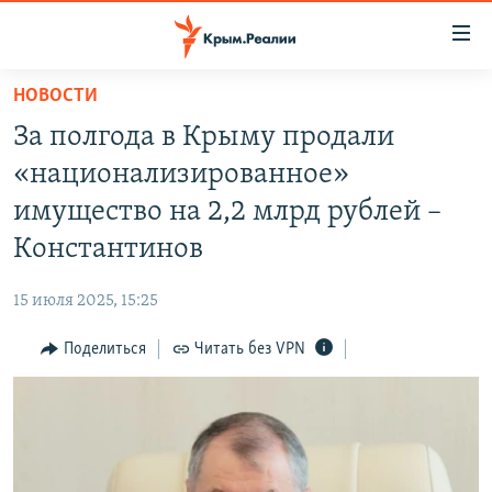
Доступность
ссылки
Вернуться
НОВОСТИ
к
НОВОСТИ
За полгода в Крыму продали
основному
СПЕЦПРОЕКТЫ
содержанию
«национализированное»
ВОДА
Вернутся
ГРУЗ 200
имущество на 2,2 млрд рублей –
к
ИСТОРИЯ
КАРТА ВОЕННЫХ ОБЪЕКТОВ КРЫМА
Константинов
главной
ЕЩЕ
11 ЛЕТ ОККУПАЦИИ КРЫМА. 11 ИСТОРИЙ СОПРОТИВЛЕНИЯ
навигации
15 июля 2025, 15:25
Вернутся
РАДІО СВОБОДА
ИНТЕРАКТИВ
к
Поделиться
Читать без VPN
КАК ОБОЙТИ БЛОКИРОВКУ
ИНФОГРАФИКА
поиску
ТЕЛЕПРОЕКТ КРЫМ.РЕАЛИИ
Українською
СОВЕТЫ ПРАВОЗАЩИТНИКОВ
Qırımtatar
ПРОПАВШИЕ БЕЗ ВЕСТИ