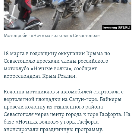
ПРИСОЕДИНЯЙТЕСЬ!
ПОБЕДИТЕЛЕЙ НЕ СУДЯТ?
КРЫМ.НЕПОКОРЕННЫЙ
ELIFBE
Мотопробег «Ночных волков» в Севастополе
УКРАИНСКАЯ ПРОБЛЕМА КРЫМА
Все сайты RFE/RL
18 марта в годовщину оккупации Крыма по
Севастополю проехали члены российского
мотоклуба «Ночные волки», сообщает
корреспондент Крым.Реалии.
Колонна мотоциклов и автомобилей стартовала с
вертолетной площадки на Сапун-горе. Байкеры
провели колонну из отдаленного района
Севастополя через центр города к горе Гасфорта. На
базе «Ночных волков» у горы Гасфорта
анонсировали праздничную программу.