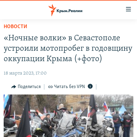
Доступность
ссылки
Вернуться
НОВОСТИ
к
НОВОСТИ
«Ночные волки» в Севастополе
основному
СПЕЦПРОЕКТЫ
содержанию
устроили мотопробег в годовщину
ВОДА
Вернутся
ГРУЗ 200
оккупации Крыма (+фото)
к
ИСТОРИЯ
КАРТА ВОЕННЫХ ОБЪЕКТОВ КРЫМА
главной
18 марта 2023, 17:00
ЕЩЕ
11 ЛЕТ ОККУПАЦИИ КРЫМА. 11 ИСТОРИЙ СОПРОТИВЛЕНИЯ
навигации
Вернутся
Поделиться
Читать без VPN
РАДІО СВОБОДА
ИНТЕРАКТИВ
к
КАК ОБОЙТИ БЛОКИРОВКУ
ИНФОГРАФИКА
поиску
ТЕЛЕПРОЕКТ КРЫМ.РЕАЛИИ
Українською
СОВЕТЫ ПРАВОЗАЩИТНИКОВ
Qırımtatar
ПРОПАВШИЕ БЕЗ ВЕСТИ