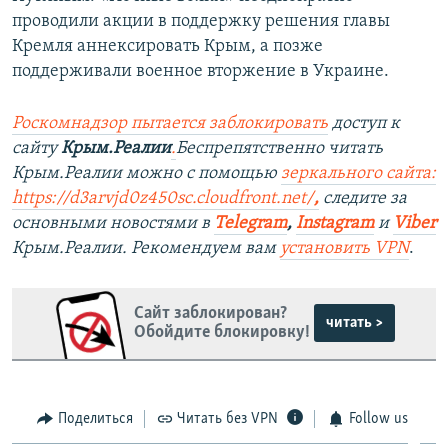
проводили акции в поддержку решения главы
Кремля аннексировать Крым, а позже
поддерживали военное вторжение в Украине.
Роскомнадзор пытается заблокировать
доступ к
сайту
Крым.Реалии
.
Беспрепятственно читать
Крым.Реалии можно с помощью
зеркального сайта:
https://d3arvjd0z450sc.cloudfront.net/
,
следите за
основными новостями в
Telegram
,
Instagram
и
Viber
Крым.Реалии. Рекомендуем вам
установить VPN
.
Сайт заблокирован?
читать >
Обойдите блокировку!
Поделиться
Читать без VPN
Follow us