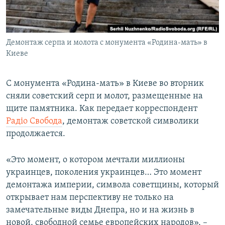
ПРИСОЕДИНЯЙТЕСЬ!
ПОБЕДИТЕЛЕЙ НЕ СУДЯТ?
КРЫМ.НЕПОКОРЕННЫЙ
Демонтаж серпа и молота с монумента «Родина-мать» в
ELIFBE
Киеве
УКРАИНСКАЯ ПРОБЛЕМА КРЫМА
Все сайты RFE/RL
С монумента «Родина-мать» в Киеве во вторник
сняли советский серп и молот, размещенные на
щите памятника. Как передает корреспондент
Радіо Свобода
, демонтаж советской символики
продолжается.
«Это момент, о котором мечтали миллионы
украинцев, поколения украинцев… Это момент
демонтажа империи, символа советщины, который
открывает нам перспективу не только на
замечательные виды Днепра, но и на жизнь в
новой, свободной семье европейских народов», –