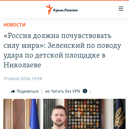
Доступность
ссылки
Вернуться
НОВОСТИ
к
НОВОСТИ
«Россия должна почувствовать
основному
СПЕЦПРОЕКТЫ
содержанию
силу мира»: Зеленский по поводу
ВОДА
Вернутся
ГРУЗ 200
удара по детской площадке в
к
ИСТОРИЯ
КАРТА ВОЕННЫХ ОБЪЕКТОВ КРЫМА
Николаеве
главной
ЕЩЕ
11 ЛЕТ ОККУПАЦИИ КРЫМА. 11 ИСТОРИЙ СОПРОТИВЛЕНИЯ
навигации
19 июля 2024, 19:58
Вернутся
РАДІО СВОБОДА
ИНТЕРАКТИВ
к
Поделиться
Читать без VPN
КАК ОБОЙТИ БЛОКИРОВКУ
ИНФОГРАФИКА
поиску
ТЕЛЕПРОЕКТ КРЫМ.РЕАЛИИ
Українською
СОВЕТЫ ПРАВОЗАЩИТНИКОВ
Qırımtatar
ПРОПАВШИЕ БЕЗ ВЕСТИ