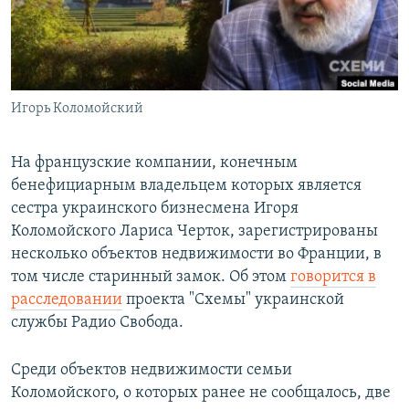
ПРИСОЕДИНЯЙТЕСЬ!
ПОБЕДИТЕЛЕЙ НЕ СУДЯТ?
КРЫМ.НЕПОКОРЕННЫЙ
ELIFBE
Игорь Коломойский
УКРАИНСКАЯ ПРОБЛЕМА КРЫМА
Все сайты RFE/RL
На французские компании, конечным
бенефициарным владельцем которых является
сестра украинского бизнесмена Игоря
Коломойского Лариса Черток, зарегистрированы
несколько объектов недвижимости во Франции, в
том числе старинный замок. Об этом
говорится в
расследовании
проекта "Схемы" украинской
службы Радио Свобода.
Среди объектов недвижимости семьи
Коломойского, о которых ранее не сообщалось, две