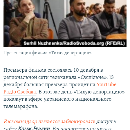
Презентация фильма «Тихая депортация»
Премьера фильма состоялась 10 декабря в
региональной сети телеканала «Суспільне». 13
декабря большая премьера пройдет на
YouTube
Радіо Свобода
. В этот же день «Тихую депортацию»
покажут в эфире украинского национального
телемарафона.
Роскомнадзор пытается заблокировать
доступ к
сайту
Крым.Реалии
. Беспрепятственно читать