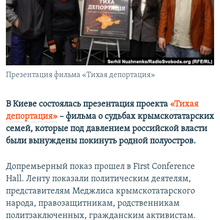
ПРИСОЕДИНЯЙТЕСЬ!
ПОБЕДИТЕЛЕЙ НЕ СУДЯТ?
КРЫМ.НЕПОКОРЕННЫЙ
ELIFBE
УКРАИНСКАЯ ПРОБЛЕМА КРЫМА
Все сайты RFE/RL
Презентация фильма «Тихая депортация»
В Киеве состоялась презентация проекта
«Тихая
депортация»
– фильма о судьбах крымскотатарских
семей, которые под давлением российской власти
были вынуждены покинуть родной полуостров.
Допремьерный показ прошел в First Conference
Hall. Ленту показали политическим деятелям,
представителям Меджлиса крымскотатарского
народа, правозащитникам, родственникам
политзаключенных, гражданским активистам.