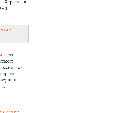
вы Херсона, в
 – в
ение
ила
, что
станет
 российской
я против
совершал
ы к
го сайта: