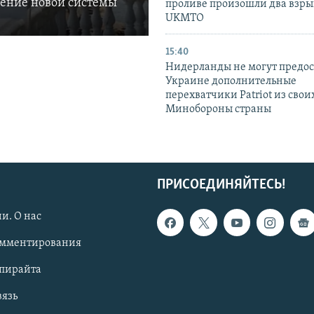
ление новой системы
проливе произошли два взры
UKMTO
15:40
Нидерланды не могут предос
Украине дополнительные
перехватчики Patriot из своих
Минобороны страны
ПРИСОЕДИНЯЙТЕСЬ!
и. О нас
омментирования
опирайта
вязь