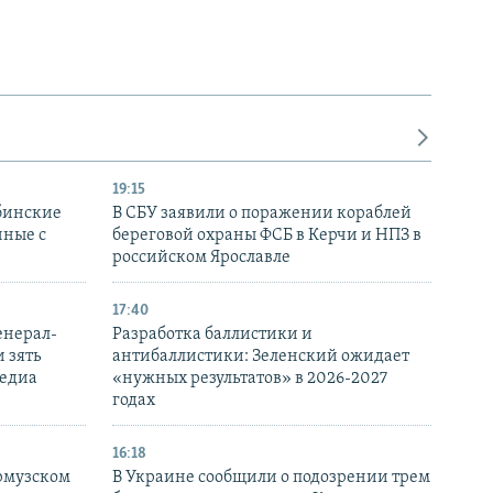
19:15
бинские
В СБУ заявили о поражении кораблей
нные с
береговой охраны ФСБ в Керчи и НПЗ в
российском Ярославле
17:40
енерал-
Разработка баллистики и
 зять
антибаллистики: Зеленский ожидает
медиа
«нужных результатов» в 2026-2027
годах
16:18
Ормузском
В Украине сообщили о подозрении трем