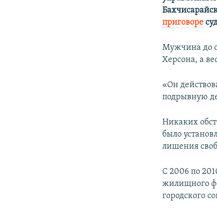
ПОБЕДИТЕЛЕЙ НЕ СУДЯТ?
Бахчисарайск
КРЫМ.НЕПОКОРЕННЫЙ
приговоре
суд
ELIFBE
Мужчина до о
УКРАИНСКАЯ ПРОБЛЕМА КРЫМА
Херсона, а ве
«Он действов
подрывную де
Никаких обст
было установ
лишения своб
С 2006 по 20
жилищного фо
городского со