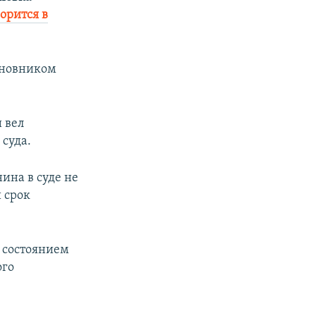
орится в
иновником
 вел
суда.
ина в суде не
 срок
а состоянием
ого