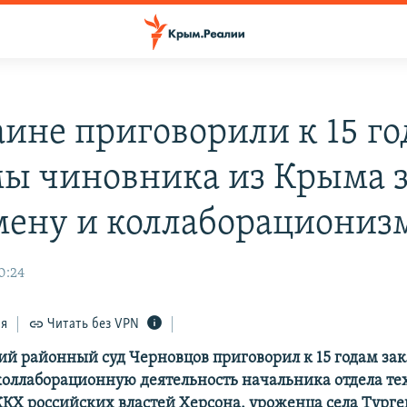
аине приговорили к 15 г
ы чиновника из Крыма 
мену и коллаборациониз
0:24
ся
Читать без VPN
й районный суд Черновцов приговорил к 15 годам за
коллаборационную деятельность начальника отдела те
КХ российских властей Херсона, уроженца села Турге