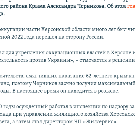
ого района Крыма Александра Черникова. Об этом
гов
а.
ккупации части Херсонской области много лет был ч
сной 2022 года перешел на сторону России.
ал для укрепления оккупационных властей в Херсоне и
ятельность против Украины», – отмечается в решении 
оятельств, смягчивших наказание 62-летнего крымчан
лено, поэтому Черников заочно получил максимальный
оды. В настоящее время он находится в розыске.
10 годы осужденный работал в инспекции по надзору з
нда при управлении жилищного хозяйства Херсонск
вета, а затем стал директором ЧП «Жилсервис».