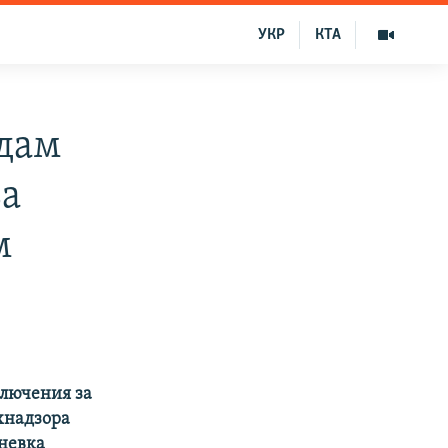
УКР
КТА
одам
за
м
ключения за
хнадзора
невка