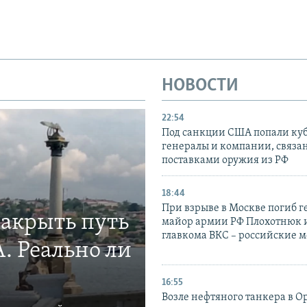
НОВОСТИ
22:54
Под санкции США попали ку
генералы и компании, связа
поставками оружия из РФ
18:44
При взрыве в Москве погиб г
закрыть путь
майор армии РФ Плохотнюк и
главкома ВКС – российские 
. Реально ли
16:55
Возле нефтяного танкера в 