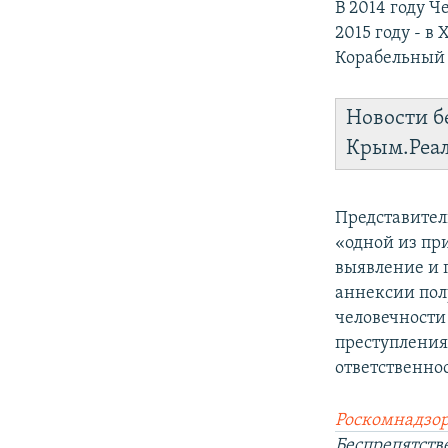
В 2014 году Ч
2015 году - в
Корабельный 
Новости б
Крым.Реа
Представител
«одной из пр
выявление и 
аннексии полу
человечности
преступления
ответственно
Роскомнадзор
Беспрепятст