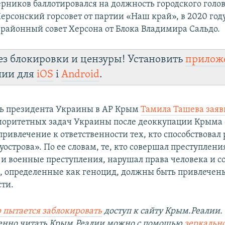
ерников баллотировался на должность городского голо
 Херсонский горсовет от партии «Наш край», в 2020 году
районный совет Херсона от Блока Владимира Сальдо.
ез блокировки и цензуры! Установить
прилож
лии для
iOS
і
Android
.
ь президента Украины в АР Крым
Тамила Ташева заяв
иоритетных задач Украины после деоккупации Крыма 
привлечение к ответственности тех, кто способствовал
острова». По ее словам, те, кто совершал преступлени
 и военные преступления, нарушал права человека и 
, определенные как геноцид, должны быть привлечен
сти.
 пытается заблокировать
доступ к сайту Крым.Реалии.
венно читать Крым.Реалии можно с помощью
зеркально