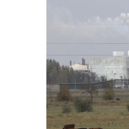
ПОБЕДИТЕЛЕЙ НЕ СУДЯТ?
КРЫМ.НЕПОКОРЕННЫЙ
ELIFBE
УКРАИНСКАЯ ПРОБЛЕМА КРЫМА