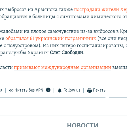
х выбросов из Армянска также
пострадали жители Хе
 обращаются в больницы с симптомами химического о
 жалобами на плохое самочувствие из-за выбросов в К
же
обратился 61 украинский пограничник
(все они нес
 с полуостровом). Из них пятеро госпитализированы,
огранслужбы Украины
Олег Слободян
.
власти
призывают международные организации
вмеша
ся
Читать без VPN
Follow us
Печать
НОВОСТИ