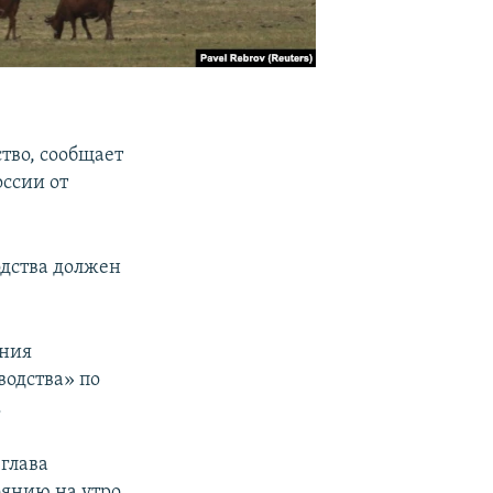
тво, сообщает
ссии от
одства должен
ения
водства» по
.
 глава
оянию на утро