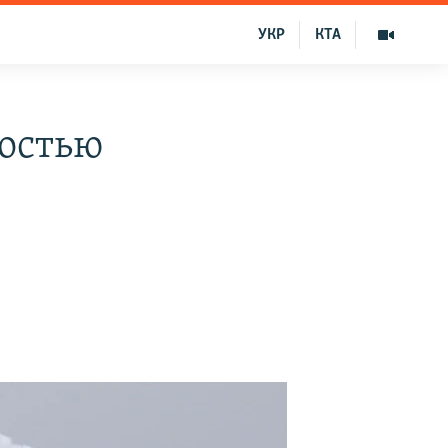
УКР
КТА
остью