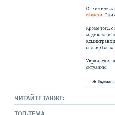
От химически
области
. Они
Кроме того, с
медикам так
админгранице
спикер Госп
Украинские 
ситуацию.
Поделить
ЧИТАЙТЕ ТАКЖЕ:
ТОП-ТЕМА