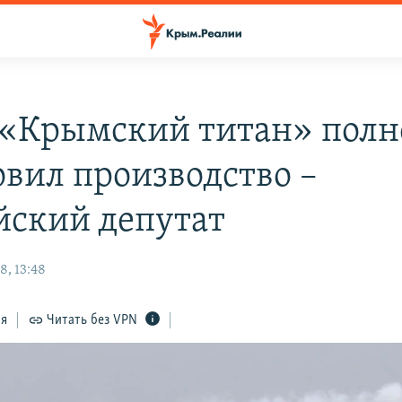
 «Крымский титан» полн
овил производство –
йский депутат
8, 13:48
ся
Читать без VPN