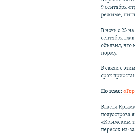
9 сентября «
режиме, никт
В ночь с 23 н
сентября гла
объявил, что
норму.
В связи с эти
срок приоста
По теме:
«Гор
Власти Крыма
полуострова 
«Крымским ти
пересох из-з