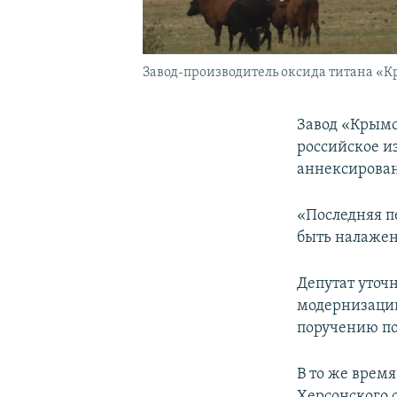
Завод-производитель оксида титана «
Завод «Крымс
российское и
аннексирова
«Последняя п
быть налажен
Депутат уточн
модернизации
поручению п
В то же время
Херсонского 