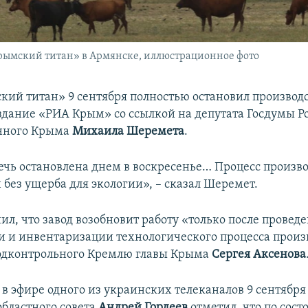
Крымский титан» в Армянске, иллюстрационное фото
кий титан» 9 сентября полностью остановил производс
здание «РИА Крым» со ссылкой на депутата Госдумы Ро
нного Крыма
Михаила Шеремета
.
ечь остановлена днем в воскресенье… Процесс произв
 без ущерба для экологии», – сказал Шеремет.
ил, что завод возобновит работу «только после провед
 и инвентаризации технологического процесса произ
одконтрольного Кремлю главы Крыма
Сергея Аксенова
 в эфире одного из украинских телеканалов 9 сентября
областного совета
Андрей Гордеев
отметил, что по сост