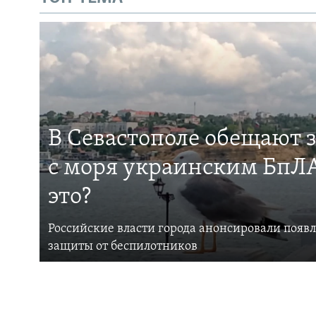
В Севастополе обещают 
с моря украинским БпЛА
это?
Российские власти города анонсировали появ
защиты от беспилотников