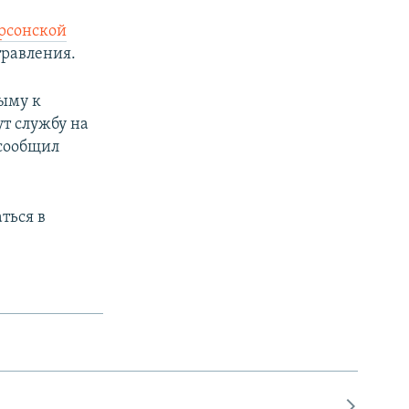
рсонской
травления.
рыму к
ут службу на
 сообщил
ться в