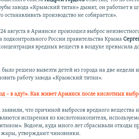
трубы завода «Крымский титан» дымят, он работает в 
о останавливать производство не собирается».
а 24 августа в Армянске произошел выброс неизвестног
ва подконтрольного России правительства Крыма
Серге
 концентрация вредных веществ в воздухе превысила 
м было решено вывезти детей из города на две недели 
новить работу завода «Крымский титан».
од – в аду!». Как живет Армянск после кислотных выбр
 заявили, что причиной выбросов вредного вещества н
являются испарения из кислотонакопителя, используем
таном». Водоем, куда много лет сбрасывали отходы пр
а жары, утверждают чиновники.