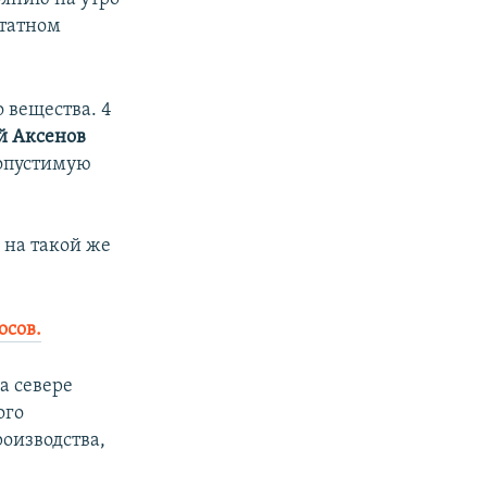
штатном
о вещества. 4
й Аксенов
допустимую
и на такой же
осов.
а севере
ого
оизводства,