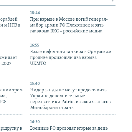
18:44
кораблей
При взрыве в Москве погиб генерал-
и и НПЗ в
майор армии РФ Плохотнюк и зять
главкома ВКС – российские медиа
16:55
Возле нефтяного танкера в Ормузском
 ожидает
проливе произошли два взрыва –
-2027
UKMTO
15:40
рении трем
Нидерланды не могут предоставить
ма,
Украине дополнительные
 РФ
перехватчики Patriot из своих запасов –
Минобороны страны
14:30
аршрутку в
Военные РФ проводят вторые за день