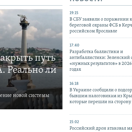
19:15
В СБУ заявили о поражении 
береговой охраны ФСБ в Керч
российском Ярославле
17:40
Разработка баллистики и
закрыть путь
антибаллистики: Зеленский
«нужных результатов» в 2026
. Реально ли
годах
16:18
В Украине сообщили о подоз
ление новой системы
бывшим налоговикам из Кры
которые перешли на сторону
15:02
Российский дрон атаковал м