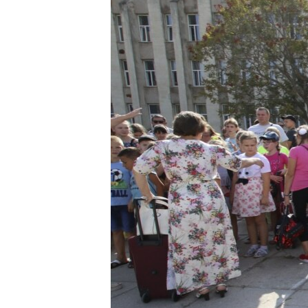
ПОБЕДИТЕЛЕЙ НЕ СУДЯТ?
КРЫМ.НЕПОКОРЕННЫЙ
ELIFBE
УКРАИНСКАЯ ПРОБЛЕМА КРЫМА