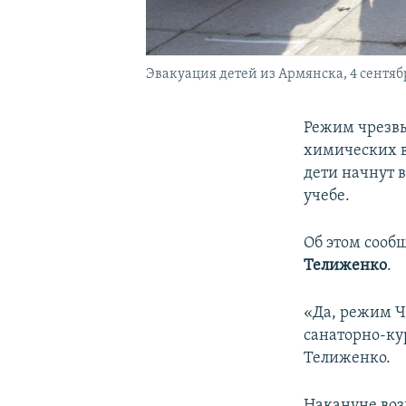
Эвакуация детей из Армянска, 4 сентяб
Режим чрезвы
химических в
дети начнут 
учебе.
Об этом сооб
Телиженко
.
«Да, режим Ч
санаторно-ку
Телиженко.
Накануне воз