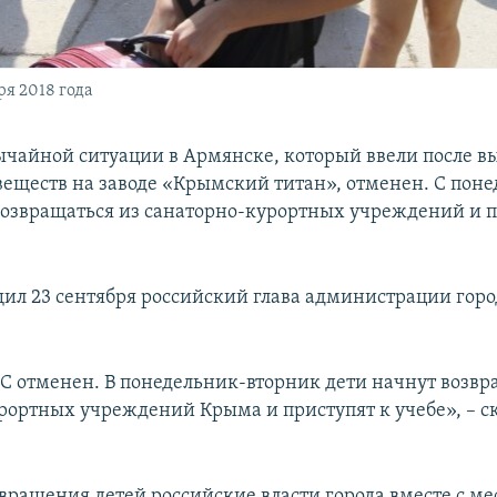
ря 2018 года
чайной ситуации в Армянске, который ввели после в
еществ на заводе «Крымский титан», отменен. С пон
возвращаться из санаторно-курортных учреждений и п
щил 23 сентября российский глава администрации гор
С отменен. В понедельник-вторник дети начнут возвр
рортных учреждений Крыма и приступят к учебе», – с
вращения детей российские власти города вместе с м