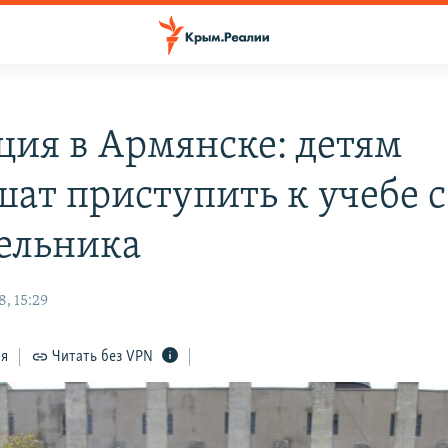
ция в Армянске: детям
шат приступить к учебе с
ельника
, 15:29
ся
Читать без VPN