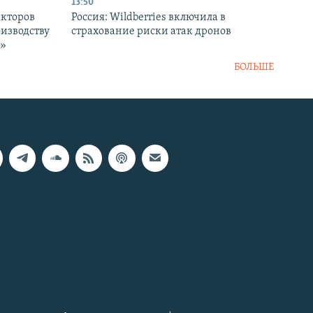
13:50
екторов
Россия: Wildberries включила в
оизводству
страхование риски атак дронов
р»
БОЛЬШЕ