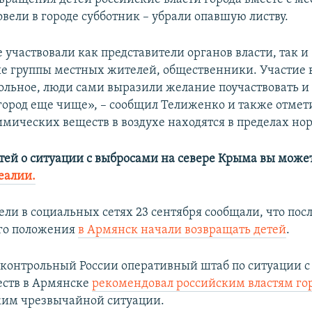
вели в городе субботник – убрали опавшую листву.
 участвовали как представители органов власти, так и
 группы местных жителей, общественники. Участие в
вольное, люди сами выразили желание поучаствовать и
город еще чище», – сообщил Телиженко и также отмети
имических веществ в воздухе находятся в пределах но
тей о ситуации с выбросами на севере Крыма вы може
еалии.
ли в социальных сетях 23 сентября сообщали, что пос
го положения
в Армянск начали возвращать детей
.
контрольный России оперативный штаб по ситуации 
еств в Армянске
рекомендовал российским властям го
жим чрезвычайной ситуации.