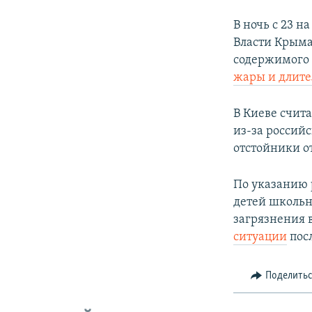
В ночь с 23 н
Власти Крыма
содержимого 
жары и длите
В Киеве счит
из-за россий
отстойники от
По указанию 
детей школьн
загрязнения в
ситуации
пос
Поделить