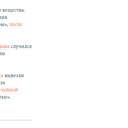
о вещества.
ния
ом»,
после
рыма
случился
яли
ка
вывезли
-за
ычайной
тан».