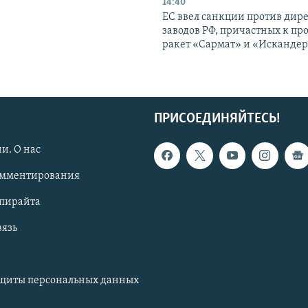
14:40
ЕС ввел санкции против дир
заводов РФ, причастных к пр
ракет «Сармат» и «Исканде
ПРИСОЕДИНЯЙТЕСЬ!
и. О нас
омментирования
опирайта
вязь
ащиты персональных данных