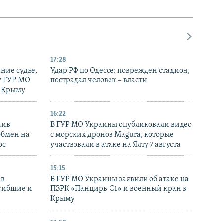
17:28
ние судье,
Удар РФ по Одессе: поврежден стадион,
у ГУР МО
пострадал человек – власти
в Крыму
16:22
тив
В ГУР МО Украины опубликовали видео
обмен на
с морских дронов Magura, которые
ос
участвовали в атаке на Ялту 7 августа
15:15
 в
В ГУР МО Украины заявили об атаке на
огибшие и
ПЗРК «Панцирь-С1» и военный кран в
Крыму