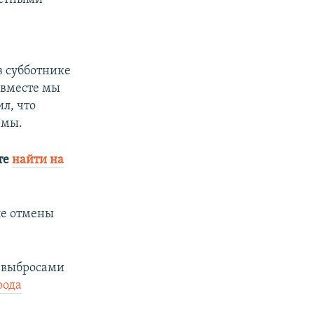
 субботнике
 вместе мы
л, что
рмы.
те
найти на
ле отмены
с выбросами
рода