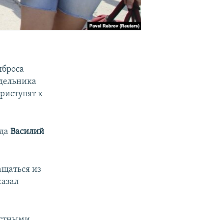
ыброса
едельника
риступят к
ода
Василий
ащаться из
казал
естными