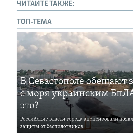
ЧИТАЙТЕ ТАКЖЕ:
ТОП-ТЕМА
В Севастополе обещают 
с моря украинским БпЛА
это?
Российские власти города анонсировали появ
защиты от беспилотников