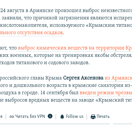
а 24 августа в Армянске произошел выброс неизвестног
 заявили, что причиной загрязнения являются испаре
кислотонакопителя, используемого «Крымским титан
льного отсутствия осадков
.
ают, что
выброс химических веществ на территории К
ских военных, которые на тренировках якобы обстрел
ходов титанового и содового заводов.
российского главы Крыма
Сергея Аксенова
из Армянс
ого и дошкольного возраста в крымские санатории из
оздуха в городе. 14 сентября был
введен режим чрезв
ле выбросов вредных веществ на заводе «Крымский ти
ся
Читать без VPN
Follow us
Печать