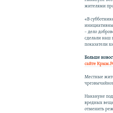
жителями про
«В субботнике
инициативные
– дело добро
сделали наш 
показатели х
Больше новос
сайте Крым.Р
Местные жите
чрезвычайно
Накануне под
вредных вещ
отменить ре