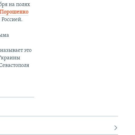
бря на полях
 Порошенко
 Россией.
рыма
называет это
 Украины
Севастополя