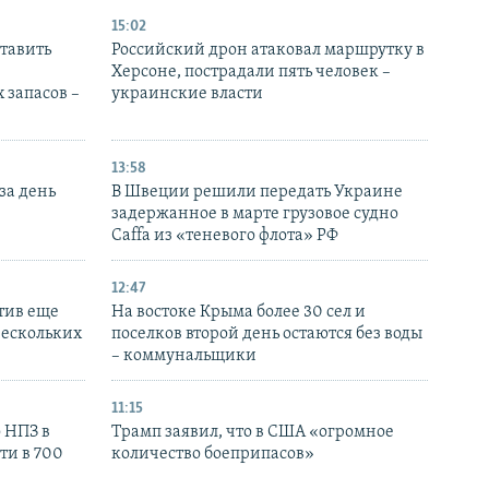
15:02
тавить
Российский дрон атаковал маршрутку в
Херсоне, пострадали пять человек –
 запасов –
украинские власти
13:58
за день
В Швеции решили передать Украине
задержанное в марте грузовое судно
Caffa из «теневого флота» РФ
12:47
тив еще
На востоке Крыма более 30 сел и
нескольких
поселков второй день остаются без воды
– коммунальщики
11:15
 НПЗ в
Трамп заявил, что в США «огромное
ти в 700
количество боеприпасов»