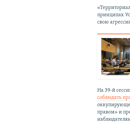
«Территориаль
принципах Ус
свою агресси
На 39-й сесс
соблюдать пр
оккупирующе
правом» и пр
наблюдателя