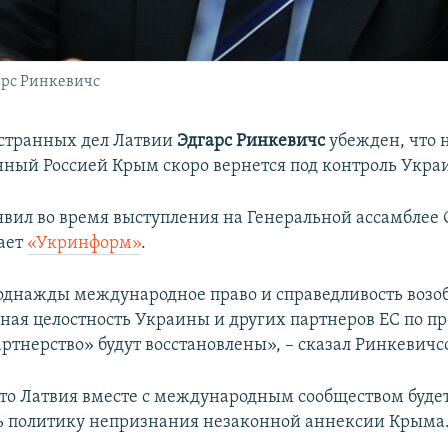
арс Ринкевичс
странных дел Латвии
Эдгарс Ринкевичс
убежден, что 
ный Россией Крым скоро вернется под контроль Укра
аявил во время выступления на Генеральной ассамблее
ает
«Укринформ»
.
 однажды международное право и справедливость возо
ная целостность Украины и других партнеров ЕС по п
артнерство» будут восстановлены», – сказал Ринкевичс
что Латвия вместе с международным сообществом буде
 политику непризнания незаконной аннексии Крыма