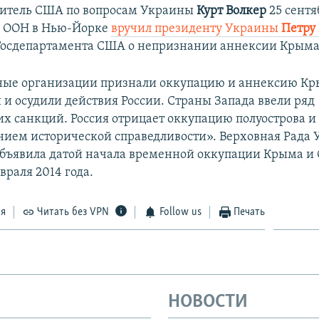
витель США по вопросам Украины
Курт Волкер
25 сентя
и ООН в Нью-Йорке
вручил президенту Украины
Петру
Госдепартамента США о непризнании аннексии Крыма
ые организации признали оккупацию и аннексию К
и осудили действия России. Страны Запада ввели ряд
х санкций. Россия отрицает оккупацию полуострова и 
нием исторической справедливости». Верховная Рада
бъявила датой начала временной оккупации Крыма и 
враля 2014 года.
ся
Читать без VPN
Follow us
Печать
НОВОСТИ