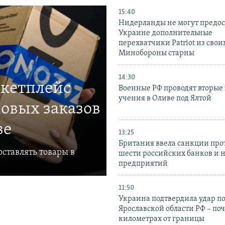
15:40
Нидерланды не могут предос
Украине дополнительные
перехватчики Patriot из своих
Минобороны старны
14:30
ркетплейс
Военные РФ проводят вторые 
учения в Оливе под Ялтой
овых заказов
ве
13:25
Британия ввела санкции про
ставлять товары в
шести российских банков и 
предприятий
11:50
Украина подтвердила удар по
Ярославской области РФ – поч
километрах от границы