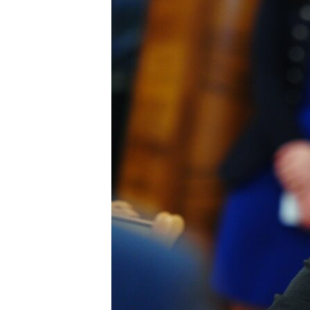
ПОБЕДИТЕЛЕЙ НЕ СУДЯТ?
КРЫМ.НЕПОКОРЕННЫЙ
ELIFBE
УКРАИНСКАЯ ПРОБЛЕМА КРЫМА