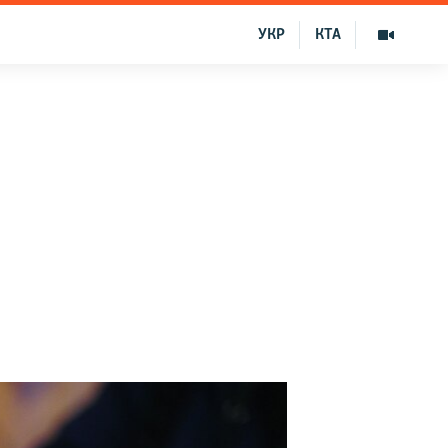
УКР
КТА
о