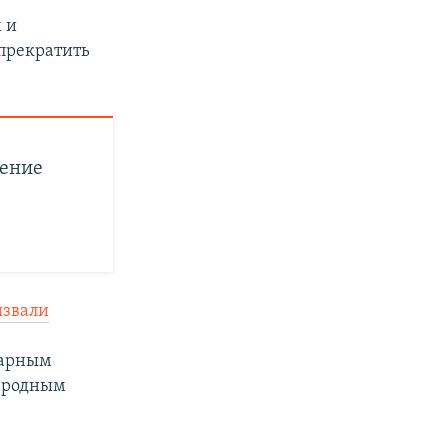
 и
прекратить
шение
извали
к
тарным
народным