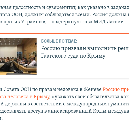
ная целостность и суверенитет, как указано в задачах
тава ООН, должны соблюдаться всеми. Россия должна 
ю против Украины», – подчеркнул глава МИД Латвии.
БОЛЬШЕ ПО ТЕМЕ:
Россию призвали выполнить ре
Гаагского суда по Крыму
ии Совета ООН по правам человека в Женеве
Россию пр
ава человека в Крыму
, «уважать свои обязательства ка
й державы в соответствии с международным гумани
едоставлять доступ в аннексированный Крым между
м.