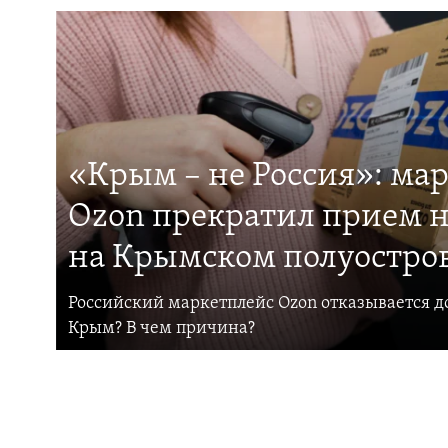
«Крым – не Россия»: ма
Ozon прекратил прием н
на Крымском полуостро
Российский маркетплейс Ozon отказывается до
Крым? В чем причина?