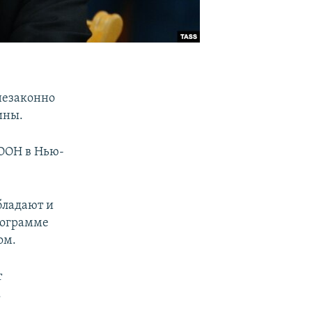
незаконно
ины.
 ООН в Нью-
бладают и
рограмме
ом.
т
.