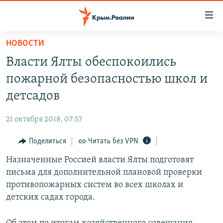
Доступность
ссылки
Вернуться
НОВОСТИ
к
НОВОСТИ
Власти Ялты обеспокоились
основному
СПЕЦПРОЕКТЫ
содержанию
пожарной безопасностью школ и
ВОДА
Вернутся
ГРУЗ 200
детсадов
к
ИСТОРИЯ
КАРТА ВОЕННЫХ ОБЪЕКТОВ КРЫМА
главной
21 октября 2018, 07:57
ЕЩЕ
11 ЛЕТ ОККУПАЦИИ КРЫМА. 11 ИСТОРИЙ СОПРОТИВЛЕНИЯ
навигации
Вернутся
Поделиться
Читать без VPN
РАДІО СВОБОДА
ИНТЕРАКТИВ
к
Назначенные Россией власти Ялты подготовят
КАК ОБОЙТИ БЛОКИРОВКУ
ИНФОГРАФИКА
поиску
письма для дополнительной плановой проверки
ТЕЛЕПРОЕКТ КРЫМ.РЕАЛИИ
противопожарных систем во всех школах и
Українською
детских садах города.
СОВЕТЫ ПРАВОЗАЩИТНИКОВ
Qırımtatar
ПРОПАВШИЕ БЕЗ ВЕСТИ