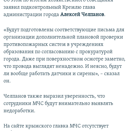
Об этом по итогам хозяйственного совещания
ПРИСОЕДИНЯЙТЕСЬ!
ПОБЕДИТЕЛЕЙ НЕ СУДЯТ?
заявил подконтрольный Кремлю глава
администрации города
Алексей Челпанов
.
КРЫМ.НЕПОКОРЕННЫЙ
ELIFBE
«Будут подготовлены соответствующие письма для
организации дополнительной плановой проверки
УКРАИНСКАЯ ПРОБЛЕМА КРЫМА
противопожарных систем в учреждениях
Все сайты RFE/RL
образования по согласованию с прокуратурой
города. Даже при поверхностном осмотре заметно,
что провода выглядят ненадежно. И неясно, будут
ли вообще работать датчики и сирены», – сказал
он.
Челпанов также выразил уверенность, что
сотрудники МЧС будут внимательно выявлять
недоработки.
На сайте крымского главка МЧС отсутствует