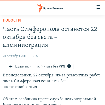
Доступность
ссылки
Вернуться
НОВОСТИ
к
НОВОСТИ
Часть Симферополя останется 22
основному
СПЕЦПРОЕКТЫ
содержанию
октября без света –
ВОДА
Вернутся
ГРУЗ 200
администрация
к
ИСТОРИЯ
КАРТА ВОЕННЫХ ОБЪЕКТОВ КРЫМА
главной
21 октября 2018, 16:16
ЕЩЕ
11 ЛЕТ ОККУПАЦИИ КРЫМА. 11 ИСТОРИЙ СОПРОТИВЛЕНИЯ
навигации
Вернутся
Поделиться
Читать без VPN
РАДІО СВОБОДА
ИНТЕРАКТИВ
к
В понедельник, 22 октября, из-за ремонтных работ
КАК ОБОЙТИ БЛОКИРОВКУ
ИНФОГРАФИКА
поиску
часть Симферополя останется без
ТЕЛЕПРОЕКТ КРЫМ.РЕАЛИИ
энергоснабжения.
Українською
СОВЕТЫ ПРАВОЗАЩИТНИКОВ
Qırımtatar
Об этом сообщила пресс-служба подконтрольной
ПРОПАВШИЕ БЕЗ ВЕСТИ