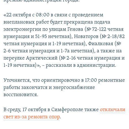
Кремлю администрации города.
ПРИСОЕДИНЯЙТЕСЬ!
ПОБЕДИТЕЛЕЙ НЕ СУДЯТ?
«22 октября с 08:00 в связи с проведением
КРЫМ.НЕПОКОРЕННЫЙ
внеплановых работ будет прекращена подача
ELIFBE
электроэнергии по улицам Генова (№ 72-122 четная
нумерация и 51-95 нечетная), Новаторов (№ 2-18/82
УКРАИНСКАЯ ПРОБЛЕМА КРЫМА
четная нумерация и 1-19 нечетная), Фиалковая (№
Все сайты RFE/RL
2-6 четная нумерация и 1-7а нечетная), а также на
переулке Арктический (№ 2-16 четная нумерация и
1-19 нечетная)», – рассказали в администрации.
Уточняется, что ориентировочно в 17:00 ремонтные
работы закончатся и энергоснабжение
восстановится.
В среду, 17 октября в Симферополе также
отключали
свет из-за ремонта опор
.