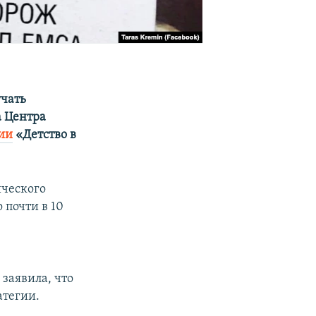
учать
а Центра
ии
«Детство в
ического
 почти в 10
заявила, что
атегии.