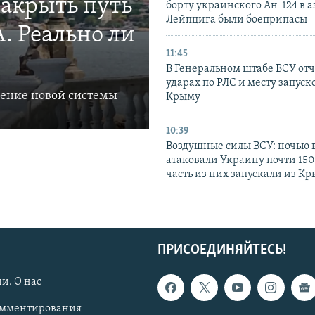
закрыть путь
борту украинского Ан-124 в 
Лейпцига были боеприпасы
. Реально ли
11:45
В Генеральном штабе ВСУ отч
ударах по РЛС и месту запуск
ление новой системы
Крыму
10:39
Воздушные силы ВСУ: ночью 
атаковали Украину почти 150
часть из них запускали из К
ПРИСОЕДИНЯЙТЕСЬ!
и. О нас
омментирования