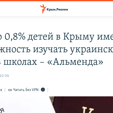
о 0,8% детей в Крыму им
жность изучать украинс
в школах – «Альменда»
10:34
ся
Читать без VPN