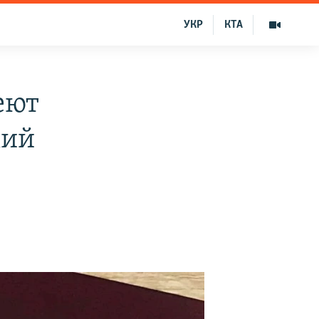
УКР
КТА
еют
кий