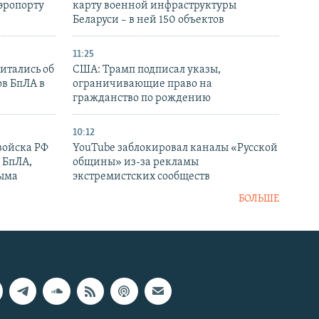
аэропорту
карту военной инфраструктуры
Беларуси – в ней 150 объектов
11:25
итались об
США: Трамп подписал указы,
ов БпЛА в
ограничивающие право на
гражданство по рождению
10:12
войска РФ
YouTube заблокировал каналы «Русской
 БпЛА,
общины» из-за рекламы
рыма
экстремистских сообществ
БОЛЬШЕ