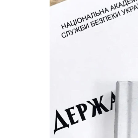
ПОБЕДИТЕЛЕЙ НЕ СУДЯТ?
КРЫМ.НЕПОКОРЕННЫЙ
ELIFBE
УКРАИНСКАЯ ПРОБЛЕМА КРЫМА