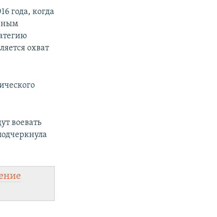
6 года, когда
льным
ратегию
ляется охват
тического
дут воевать
 подчеркнула
ение