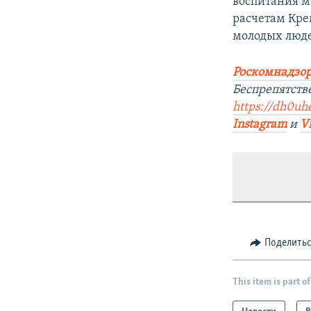
воспитания м
расчетам Крем
молодых люд
Роскомнадзор
Беспрепятств
https://dh0uhe
Instagram
и
V
Поделить
This item is part of