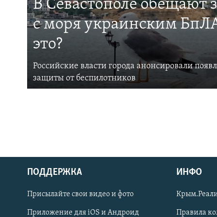
В Севастополе обещают 
с моря украинским БпЛА
это?
Российские власти города анонсировали появ
защиты от беспилотников
ПОДДЕРЖКА
ИНФО
Українською
Присылайте свои видео и фото
Крым.Реали
Qırımtatar
Приложение для iOS и Андроид
Правила к