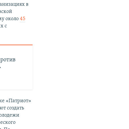
анизациях в
вской
му около
45
х с
против
»
рке «Патриот»
ют создать
молодежи
ческого