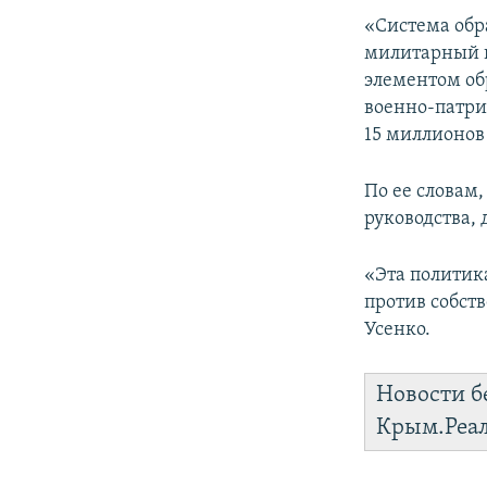
«Система обр
милитарный к
элементом об
военно-патри
15 миллионов 
По ее словам,
руководства,
«Эта политика
против собств
Усенко.
Новости б
Крым.Реа