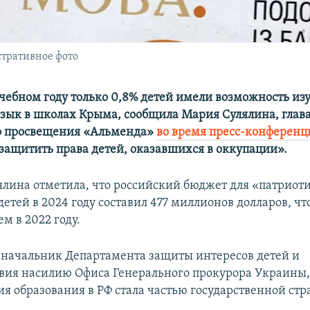
стративное фото
учебном году только 0,8% детей имели возможность из
зык в школах Крыма, сообщила Мария Сулялина, глав
о просвещения «Альменда»
во время пресс-конференц
 защитить права детей, оказавшихся в оккупации».
ялина отметила, что российский бюджет для «патриот
етей в 2024 году составил 477 миллионов долларов, что
ем в 2022 году.
 начальник Департамента защиты интересов детей и
вия насилию Офиса Генерального прокурора Украины, 
я образования в РФ стала частью государственной стр