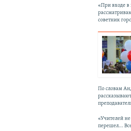
«При входе в
рассматривают
советник горо
По словам Ан
рассказывают»
преподавател
«Учителей не 
перешел... Вс