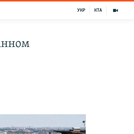
УКР
КТА
анном