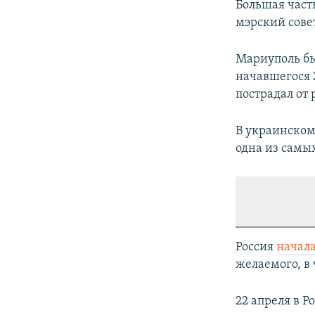
Большая част
мэрский сове
Мариуполь бы
начавшегося 
пострадал от 
В украинском
одна из самы
Россия
начал
желаемого, в 
22 апреля в Р