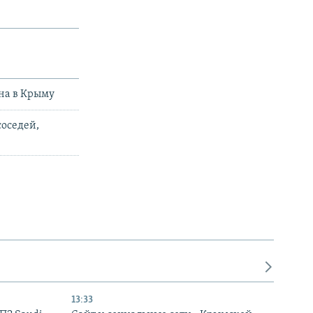
на в Крыму
соседей,
13:33