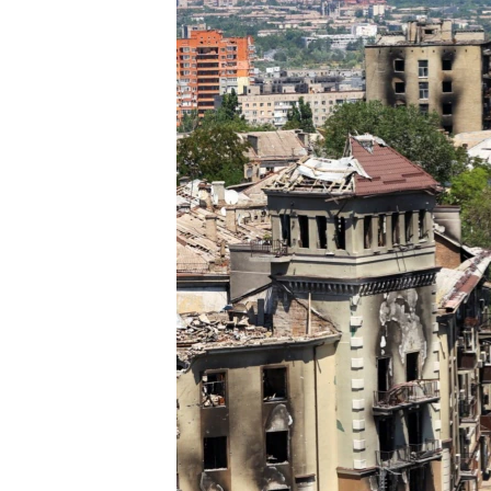
ПОБЕДИТЕЛЕЙ НЕ СУДЯТ?
КРЫМ.НЕПОКОРЕННЫЙ
ELIFBE
УКРАИНСКАЯ ПРОБЛЕМА КРЫМА