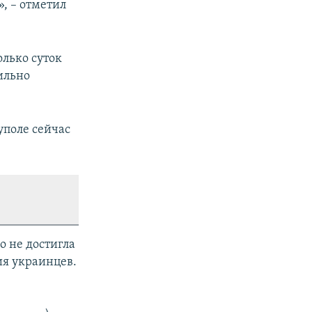
, – отметил
лько суток
ильно
уполе сейчас
о не достигла
ия украинцев.