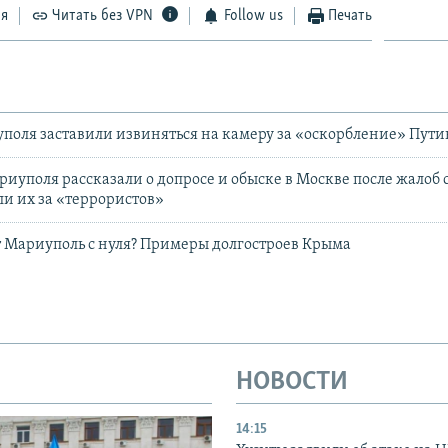
ся
Читать без VPN
Follow us
Печать
оля заставили извиняться на камеру за «оскорбление» Пути
иуполя рассказали о допросе и обыске в Москве после жалоб 
и их за «террористов»
т Мариуполь с нуля? Примеры долгостроев Крыма
НОВОСТИ
14:15