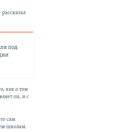
– рассказал
ели под
ции
, как о том
ляет он, и с
кто сам
сем школам.