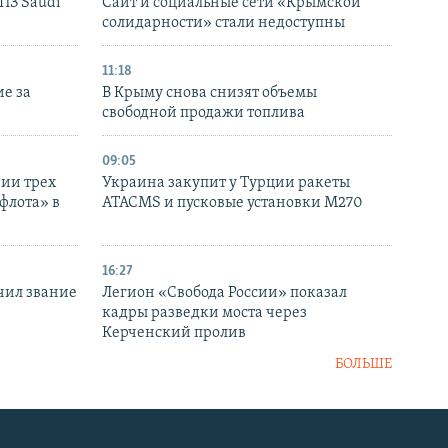
НПЗ Saudi
Сайт и социальные сети «Крымской
солидарности» стали недоступны
11:18
е за
В Крыму снова снизят объемы
свободной продажи топлива
09:05
нии трех
Украина закупит у Турции ракеты
флота» в
ATACMS и пусковые установки M270
16:27
чил звание
Легион «Свобода России» показал
кадры разведки моста через
Керченский пролив
БОЛЬШЕ