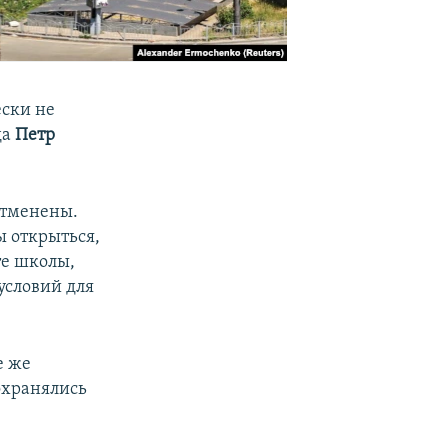
ески не
да
Петр
отменены.
ы открыться,
те школы,
условий для
е же
охранялись