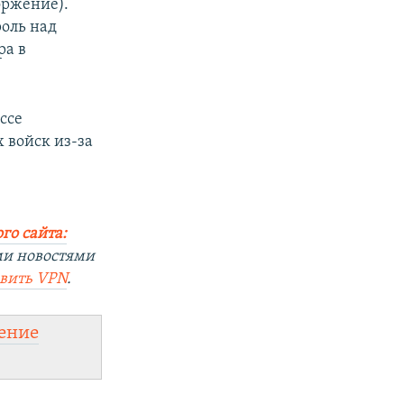
оржение).
оль над
ра в
ссе
 войск из-за
го сайта:
ми новостями
овить
VPN
.
ение