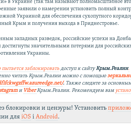
и» в Украине (так там называют полномасштабное вт
оенные заявили о намерении установить полный контр
южной Украиной для обеспечения сухопутного коридо
ный Крым и получения выхода в Приднестровье.
анным западных разведок, российские успехи на Донба
 достигнуты значительными потерями для российских
ротивления Украины.
 пытается заблокировать
доступ к сайту
Крым.Реалии
.
венно читать Крым.Реалии можно с помощью
зеркально
dfifckwgzffw.azureedge.net/
. ​
Также следите за основны
stagram
и
Viber
Крым.Реалии. Рекомендуем вам
устан
ез блокировки и цензуры! Установить
прилож
лии для
iOS
і
Android
.