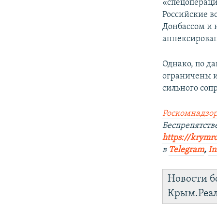
«спецопераци
Российские в
Донбассом и 
аннексирован
Однако, по д
ограничены и
сильного соп
Роскомнадзор
Беспрепятст
https://krymr
в
Telegram
,
In
Новости б
Крым.Реа