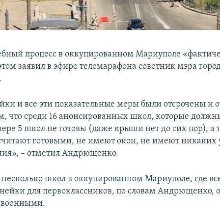
чебный процесс в оккупированном Мариуполе «фактич
 этом заявил в эфире телемарафона советник мэра горо
.
ейки и все эти показательные меры были отсрочены и 
м, что среди 16 анонсированных школ, которые должн
ере 5 школ не готовы (даже крыши нет до сих пор), а 
считают готовыми, не имеют окон, не имеют никаких 
ния», – отметил Андрющенко.
я несколько школ в оккупированном Мариуполе, где вс
инейки для первоклассников, по словам Андрющенко, 
 военными.