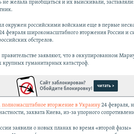
ь не желала приобщаться и их выискивали, заставляли»
тник.
л окружен российскими войсками еще в первые неско
24 февраля широкомасштабного вторжения России и с
российских обстрелов.
 правительстве заявляют, что в оккупированном Мари
х крупных гуманитарных катастроф.
Сайт заблокирован?
читать >
Обойдите блокировку!
а полномасштабное вторжение в Украину
24 февраля, н
частности, захвата Киева, из-за упорного сопротивлен
оссии заявили о новых планах во время «второй фазы»