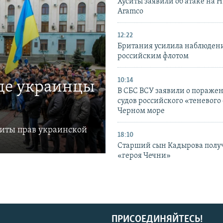
Хуситы заявили об атаке на 
Aramco
12:22
Британия усилила наблюдени
российским флотом
10:14
где украинцы
В СБС ВСУ заявили о пораже
судов российского «теневого 
Черном море
щиты прав украинской
18:10
Старший сын Кадырова полу
«героя Чечни»
ПРИСОЕДИНЯЙТЕСЬ!