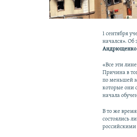
1 сентября у
начался». Об
Андрющенко
«Все эти лин
Причина в то
по меньшей м
которые они 
начала обуче
В то же врем
состоялись л
российскими