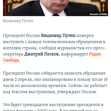
ПРИСОЕДИНЯЙТЕСЬ!
ПОБЕДИТЕЛЕЙ НЕ СУДЯТ?
КРЫМ.НЕПОКОРЕННЫЙ
Владимир Путин
ELIFBE
УКРАИНСКАЯ ПРОБЛЕМА КРЫМА
Президент России
Владимир Путин
намерен
Все сайты RFE/RL
выступить с новым телевизионным обращением к
жителям страны, сообщил журналистам его пресс-
секретарь
Дмитрий Песков,
информирует
Радио
Свобода.
Президент России собирается записать обращение
днем 2 апреля, оно запланировано к показу после 16
часов по московскому времени. Сейчас он работает
над текстом выступления, утверждает Песков.
Это будет тринадцатое выступление президента в