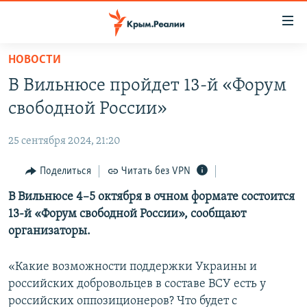
Доступность
ссылки
Вернуться
НОВОСТИ
к
НОВОСТИ
В Вильнюсе пройдет 13-й «Форум
основному
СПЕЦПРОЕКТЫ
содержанию
свободной России»
ВОДА
Вернутся
ГРУЗ 200
к
25 сентября 2024, 21:20
ИСТОРИЯ
КАРТА ВОЕННЫХ ОБЪЕКТОВ КРЫМА
главной
ЕЩЕ
Поделиться
Читать без VPN
11 ЛЕТ ОККУПАЦИИ КРЫМА. 11 ИСТОРИЙ СОПРОТИВЛЕНИЯ
навигации
Вернутся
РАДІО СВОБОДА
В Вильнюсе 4–5 октября в очном формате состоится
ИНТЕРАКТИВ
к
13-й «Форум свободной России», сообщают
КАК ОБОЙТИ БЛОКИРОВКУ
ИНФОГРАФИКА
поиску
организаторы.
ТЕЛЕПРОЕКТ КРЫМ.РЕАЛИИ
Українською
«Какие возможности поддержки Украины и
СОВЕТЫ ПРАВОЗАЩИТНИКОВ
Qırımtatar
российских добровольцев в составе ВСУ есть у
ПРОПАВШИЕ БЕЗ ВЕСТИ
российских оппозиционеров? Что будет с