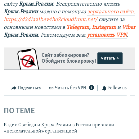
сайту
Крым.Реалии
. Беспрепятственно читать
Крым.Реалии
можно с помощью
зеркального сайта:
https://d3d1az1bev4ho7.cloudfront.net/
следите за
основными новостями в
Telegram
,
Instagram
и
Viber
Крым.Реалии
. Рекомендуем вам
установить VPN
.
Сайт заблокирован?
читать >
Обойдите блокировку!
Поделиться
Читать без VPN
Follow us
ПО ТЕМЕ
Радио Свобода и Крым.Реалии в России признали
«нежелательной» организацией