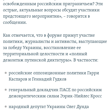
освобожденным российским приграничьем? Эти
ПРИСОЕДИНЯЙТЕСЬ!
ПОБЕДИТЕЛЕЙ НЕ СУДЯТ?
острые, актуальные вопросы обсудят участники
КРЫМ.НЕПОКОРЕННЫЙ
предстоящего мероприятия», – говорится в
сообщении.
ELIFBE
УКРАИНСКАЯ ПРОБЛЕМА КРЫМА
Как отмечается, что в форуме примут участие
Все сайты RFE/RL
политики, журналисты и активисты, выступающие
за победу Украины, восстановление ее
территориальной целостности и «полный
демонтаж путинской диктатуры». В частности:
российские оппозиционные политики Гарри
Каспаров и Геннадий Гудков
генеральный докладчик ПАСЕ по российским
демократическим силам Ээрик-Нийлес Кросс
народный депутат Украины Олег Дунда