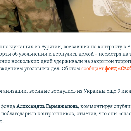
еннослужащих из Бурятии, воевавших по контракту в 
рты об увольнении и вернулись домой – несмотря на т
чение нескольких дней удерживали на закрытой терри
уждением уголовных дел. Об этом
сообщает
фонд «Сво
ганизации, военные вернулись из Украины еще 9 июл
 фонда
Александра Гармажапова
, комментируя опубл
поблагодарила контрактников, отметив, что они «спас
».