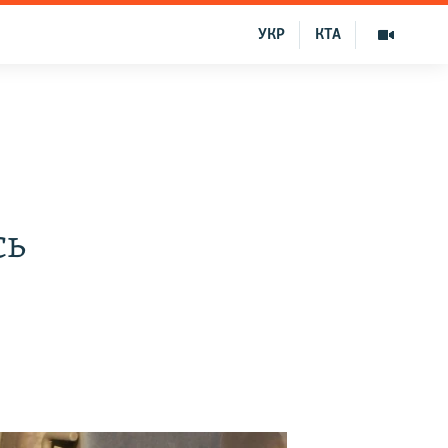
УКР
КТА
сь