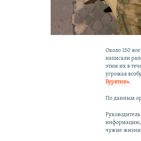
Около 150 во
написали рапо
этим их в те
угрожая возб
Бурятия»
.
По данным ор
Руководитель
информацию, 
чужие жизни