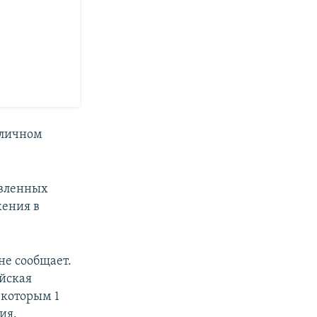
 личном
авленных
жения в
не сообщает.
ийская
 которым 1
ия.