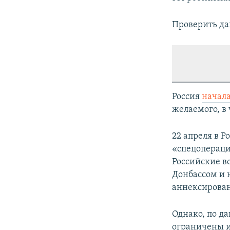
Проверить да
Россия
начал
желаемого, в 
22 апреля в Р
«спецопераци
Российские в
Донбассом и 
аннексирован
Однако, по д
ограничены и