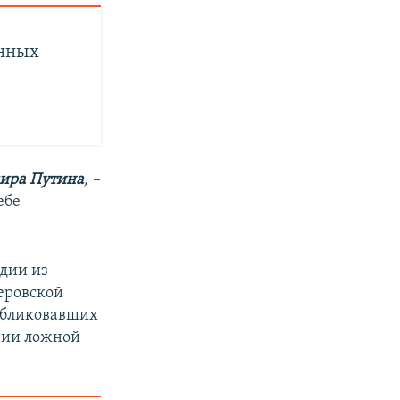
енных
ира Путина
, –
ебе
рдии из
еровской
публиковавших
нии ложной