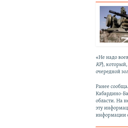
«Не надо вое
КР
), который,
очередной зол
Ранее сообщал
Кабардино-Ба
области. На 
эту информац
информации о