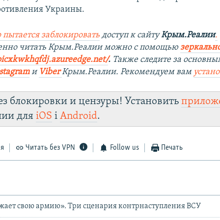
ротивления Украины.
 пытается заблокировать
доступ к сайту
Крым.Реалии
.
венно читать Крым.Реалии можно с помощью
зеркально
oicxkwkhqfdj.azureedge.net/
.
Также следите за основны
stagram
и
Viber
Крым.Реалии. Рекомендуем вам
устан
ез блокировки и цензуры! Установить
прилож
лии для
iOS
і
Android
.
ся
Читать без VPN
Follow us
Печать
жает свою армию». Три сценария контрнаступления ВСУ