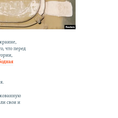
Украине,
о, что перед
тории,
бодная
я.
икованную
ли свои и