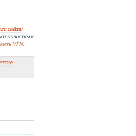
го сайта:
ми новостями
овить VPN
.
ение