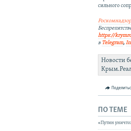
сильного соп
Роскомнадзор
Беспрепятст
https://krymr
в
Telegram
,
In
Новости б
Крым.Реа
Поделить
ПО ТЕМЕ
«Путин уничто