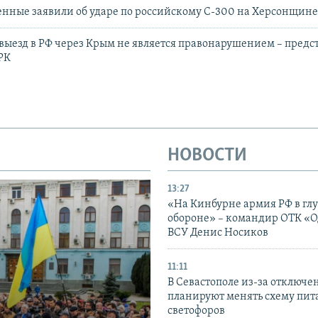
нные заявили об ударе по российскому С-300 на Херсонщин
езд в РФ через Крым не является правонарушением – предст
РК
НОВОСТИ
13:27
«На Кинбурне армия РФ в гл
обороне» – командир ОТК «О
ВСУ Денис Носиков
11:11
В Севастополе из-за отключе
планируют менять схему пит
светофоров