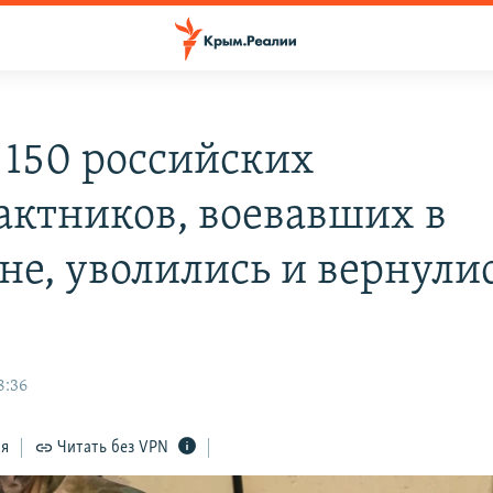
 150 российских
актников, воевавших в
не, уволились и вернули
й
8:36
ся
Читать без VPN