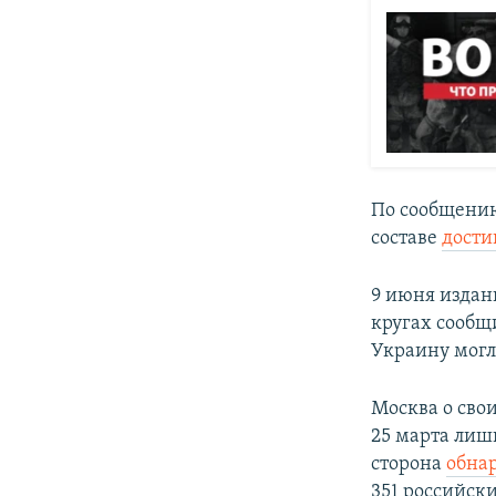
По сообщению
составе
дости
9 июня изда
кругах сообщ
Украину могл
Москва о сво
25 марта лиш
сторона
обна
351 российск