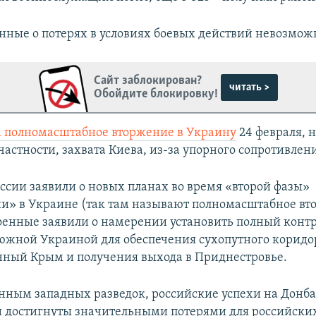
нные о потерях в условиях боевых действий невозмож
Сайт заблокирован?
читать >
Обойдите блокировку!
а полномасштабное вторжение в Украину
24 февраля, н
частности, захвата Киева, из-за упорного сопротивлен
оссии заявили о новых планах во время «второй фазы»
и» в Украине (так там называют полномасштабное вт
оенные заявили о намерении установить полный контр
южной Украиной для обеспечения сухопутного коридо
ный Крым и получения выхода в Приднестровье.
анным западных разведок, российские успехи на Донба
 достигнуты значительными потерями для российских