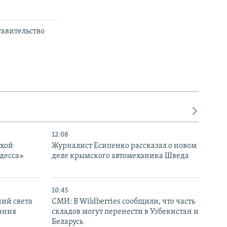
е
авительство
12:08
ухой
Журналист Есипенко рассказал о новом
десса»
деле крымского автомеханика Шведа
10:45
ний света
СМИ: В Wildberries сообщили, что часть
ания
складов могут перенести в Узбекистан и
Беларусь