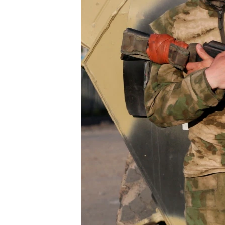
ПОБЕДИТЕЛЕЙ НЕ СУДЯТ?
КРЫМ.НЕПОКОРЕННЫЙ
ELIFBE
УКРАИНСКАЯ ПРОБЛЕМА КРЫМА