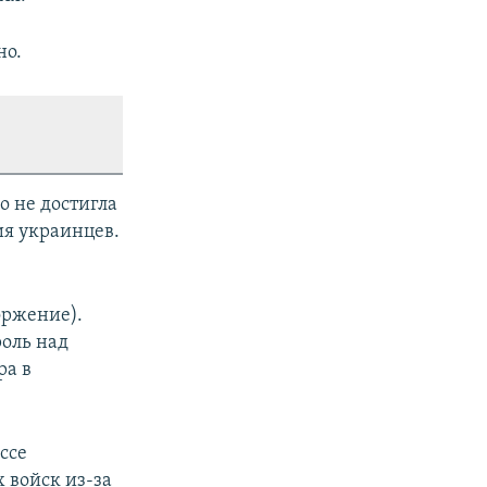
но.
о не достигла
ия украинцев.
оржение).
оль над
ра в
ссе
 войск из-за