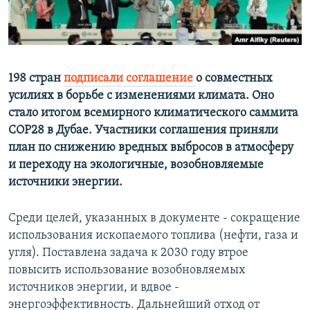
ПРИСОЕДИНЯЙТЕСЬ!
ПОБЕДИТЕЛЕЙ НЕ СУДЯТ?
КРЫМ.НЕПОКОРЕННЫЙ
ELIFBE
198 стран
подписали соглашение
о совместных
УКРАИНСКАЯ ПРОБЛЕМА КРЫМА
усилиях в борьбе с изменениями климата. Оно
Все сайты RFE/RL
стало итогом всемирного климатического саммита
СОР28 в Дубае. Участники соглашения приняли
план по снижению вредных выбросов в атмосферу
и переходу на экологичные, возобновляемые
источники энергии.
Среди целей, указанных в документе - сокращение
использования ископаемого топлива (нефти, газа и
угля). Поставлена задача к 2030 году втрое
повысить использование возобновляемых
источников энергии, и вдвое -
энергоэффективность. Дальнейший отход от