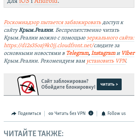
для
iOS
і
Android
.
Роскомнадзор пытается заблокировать
доступ к
сайту
Крым.Реалии
. Беспрепятственно читать
Крым.Реалии можно с помощью
зеркального сайта:
https://d12s35ozj9k0jj.cloudfront.net/
следите за
основными новостями в
Telegram
,
Instagram
и
Viber
Крым.Реалии. Рекомендуем вам
установить VPN
.
Сайт заблокирован?
читать >
Обойдите блокировку!
Поделиться
Читать без VPN
Follow us
ЧИТАЙТЕ ТАКЖЕ: