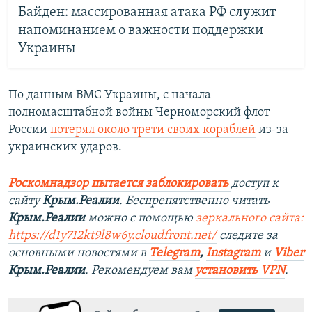
Байден: массированная атака РФ служит
напоминанием о важности поддержки
Украины
По данным ВМС Украины, с начала
полномасштабной войны Черноморский флот
России
потерял около трети своих кораблей
из-за
украинских ударов.
Роскомнадзор пытается заблокировать
доступ к
сайту
Крым.Реалии
. Беспрепятственно читать
Крым.Реалии
можно с помощью
зеркального сайта:
https://d1y712kt9l8w6y.cloudfront.net/
следите за
основными новостями в
Telegram
,
Instagram
и
Viber
Крым.Реалии
. Рекомендуем вам
установить VPN
.