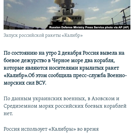
ПРИСОЕДИНЯЙТЕСЬ!
ПОБЕДИТЕЛЕЙ НЕ СУДЯТ?
КРЫМ.НЕПОКОРЕННЫЙ
ELIFBE
Запуск российской ракеты «Калибр»
УКРАИНСКАЯ ПРОБЛЕМА КРЫМА
Все сайты RFE/RL
По состоянию на утро 2 декабря Россия вывела на
боевое дежурство в Черное море два корабля,
которые являются носителями крылатых ракет
«Калибр».Об этом сообщила пресс-служба Военно-
морских сил ВСУ.
По данным украинских военных, в Азовском и
Средиземном морях российских боевых кораблей
нет.
Россия использует «Калибры» во время