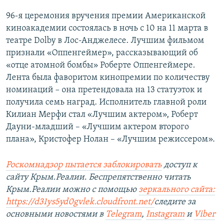
96-я церемония вручения премии Американской
киноакадемии состоялась в ночь с 10 на 11 марта в
театре Dolby в Лос-Анджелесе. Лучшим фильмом
признали «Оппенгеймер», рассказывающий об
«отце атомной бомбы» Роберте Оппенгеймере.
Лента была фаворитом кинопремии по количеству
номинаций – она претендовала на 13 статуэток и
получила семь наград. Исполнитель главной роли
Килиан Мерфи стал «Лучшим актером», Роберт
Дауни-младший – «Лучшим актером второго
плана», Кристофер Нолан – «Лучшим режиссером».
Роскомнадзор пытается заблокировать
доступ к
сайту Крым.Реалии. Беспрепятственно читать
Крым.Реалии можно с помощью
зеркального сайта:
https://d31ys5yd0gvlek.cloudfront.net/
следите за
основными новостями в
Telegram
,
Instagram
и
Viber