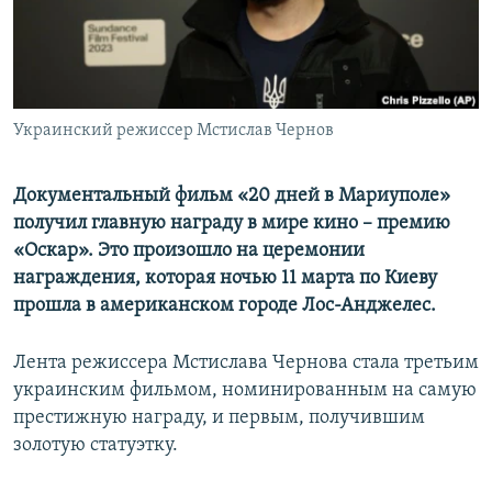
ПРИСОЕДИНЯЙТЕСЬ!
ПОБЕДИТЕЛЕЙ НЕ СУДЯТ?
КРЫМ.НЕПОКОРЕННЫЙ
ELIFBE
Украинский режиссер Мстислав Чернов
УКРАИНСКАЯ ПРОБЛЕМА КРЫМА
Все сайты RFE/RL
Документальный фильм «20 дней в Мариуполе»
получил главную награду в мире кино – премию
«Оскар». Это произошло на церемонии
награждения, которая ночью 11 марта по Киеву
прошла в американском городе Лос-Анджелес.
Лента режиссера Мстислава Чернова стала третьим
украинским фильмом, номинированным на самую
престижную награду, и первым, получившим
золотую статуэтку.