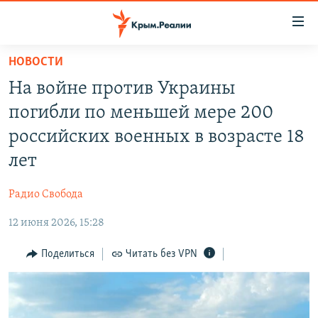
Доступность
ссылки
Вернуться
НОВОСТИ
к
НОВОСТИ
На войне против Украины
основному
СПЕЦПРОЕКТЫ
содержанию
погибли по меньшей мере 200
ВОДА
Вернутся
ГРУЗ 200
российских военных в возрасте 18
к
ИСТОРИЯ
КАРТА ВОЕННЫХ ОБЪЕКТОВ КРЫМА
лет
главной
ЕЩЕ
11 ЛЕТ ОККУПАЦИИ КРЫМА. 11 ИСТОРИЙ СОПРОТИВЛЕНИЯ
навигации
Радио Свобода
Вернутся
РАДІО СВОБОДА
ИНТЕРАКТИВ
к
12 июня 2026, 15:28
КАК ОБОЙТИ БЛОКИРОВКУ
ИНФОГРАФИКА
поиску
Поделиться
Читать без VPN
ТЕЛЕПРОЕКТ КРЫМ.РЕАЛИИ
Українською
СОВЕТЫ ПРАВОЗАЩИТНИКОВ
Qırımtatar
ПРОПАВШИЕ БЕЗ ВЕСТИ