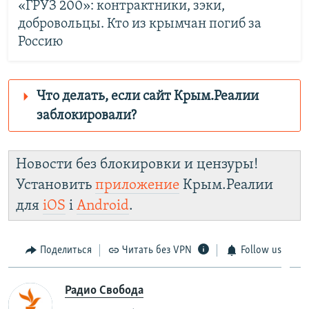
«ГРУЗ 200»: контрактники, зэки,
добровольцы. Кто из крымчан погиб за
Россию
Что делать, если сайт Крым.Реалии
заблокировали?
Роскомнадзор пытается заблокировать
Крым.Реалии
Новости без блокировки и цензуры!
зеркального сайта:
Установить
приложение
Крым.Реалии
https://d2rsmg816jzc8o.cloudfront.net/
для
iOS
і
Android
.
Telegram
Instagram
Viber
Крым.Реалии
установить VPN
.
Поделиться
Читать без VPN
Follow us
Радио Свобода