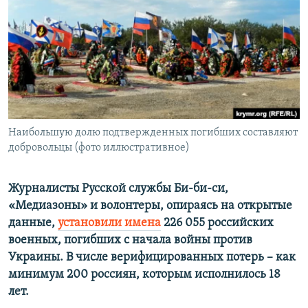
ПРИСОЕДИНЯЙТЕСЬ!
ПОБЕДИТЕЛЕЙ НЕ СУДЯТ?
КРЫМ.НЕПОКОРЕННЫЙ
ELIFBE
УКРАИНСКАЯ ПРОБЛЕМА КРЫМА
Все сайты RFE/RL
Наибольшую долю подтвержденных погибших составляют
добровольцы (фото иллюстративное)
Журналисты Русской службы Би-би-си,
«Медиазоны» и волонтеры, опираясь на открытые
данные,
установили имена
226 055 российских
военных, погибших с начала войны против
Украины. В числе верифицированных потерь – как
минимум 200 россиян, которым исполнилось 18
лет.