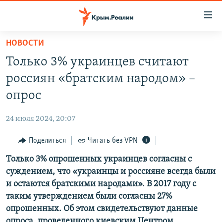
Доступность
ссылки
Вернуться
НОВОСТИ
к
НОВОСТИ
Только 3% украинцев считают
основному
СПЕЦПРОЕКТЫ
содержанию
россиян «братским народом» –
ВОДА
Вернутся
ГРУЗ 200
опрос
к
ИСТОРИЯ
КАРТА ВОЕННЫХ ОБЪЕКТОВ КРЫМА
главной
24 июля 2024, 20:07
ЕЩЕ
11 ЛЕТ ОККУПАЦИИ КРЫМА. 11 ИСТОРИЙ СОПРОТИВЛЕНИЯ
навигации
Вернутся
Поделиться
Читать без VPN
РАДІО СВОБОДА
ИНТЕРАКТИВ
к
Только 3% опрошенных украинцев согласны с
КАК ОБОЙТИ БЛОКИРОВКУ
ИНФОГРАФИКА
поиску
суждением, что «украинцы и россияне всегда были
ТЕЛЕПРОЕКТ КРЫМ.РЕАЛИИ
и остаются братскими народами». В 2017 году с
Українською
таким утверждением были согласны 27%
СОВЕТЫ ПРАВОЗАЩИТНИКОВ
Qırımtatar
опрошенных. Об этом свидетельствуют данные
ПРОПАВШИЕ БЕЗ ВЕСТИ
опроса, проведенного киевским Центром