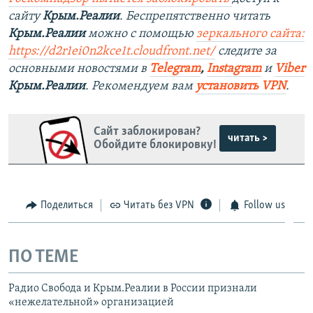
сайту
Крым.Реалии
. Беспрепятственно читать
Крым.Реалии
можно с помощью
зеркального сайта:
https://d2r1ei0n2kce1t.cloudfront.net/
следите за
основными новостями в
Telegram
,
Instagram
и
Viber
Крым.Реалии
. Рекомендуем вам
установить VPN
.
Сайт заблокирован?
читать >
Обойдите блокировку!
Поделиться
Читать без VPN
Follow us
ПО ТЕМЕ
Радио Свобода и Крым.Реалии в России признали
«нежелательной» организацией