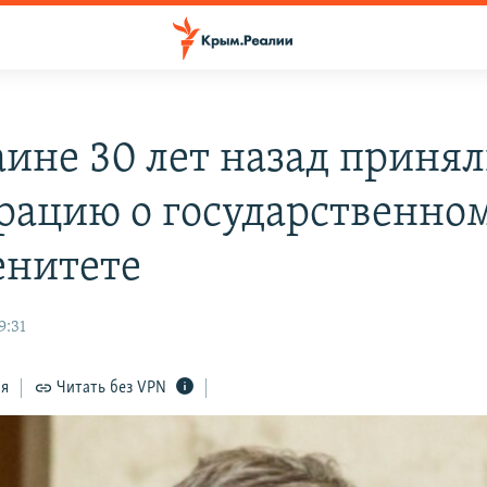
аине 30 лет назад приня
рацию о государственно
енитете
9:31
ся
Читать без VPN