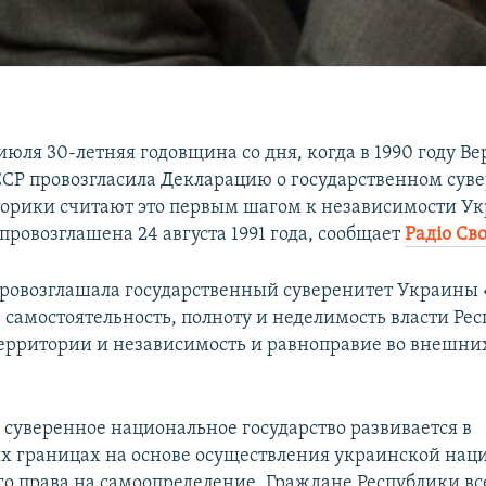
июля 30-летняя годовщина со дня, когда в 1990 году В
СР провозгласила Декларацию о государственном сув
орики считают это первым шагом к независимости У
провозглашена 24 августа 1991 года, сообщает
Радіо Св
ровозглашала государственный суверенитет Украины 
 самостоятельность, полноту и неделимость власти Ре
территории и независимость и равноправие во внешни
 суверенное национальное государство развивается в
 границах на основе осуществления украинской наци
о права на самоопределение. Граждане Республики вс