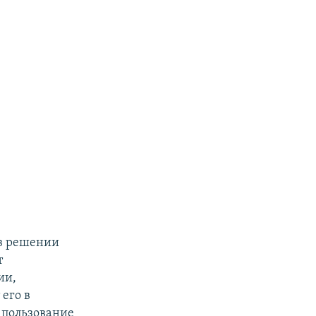
 в решении
т
ии,
его в
 пользование