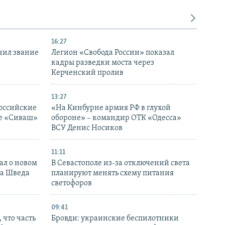
16:27
чил звание
Легион «Свобода России» показал
кадры разведки моста через
Керченский пролив
13:27
оссийские
«На Кинбурне армия РФ в глухой
ке «Сиваш»
обороне» – командир ОТК «Одесса»
ВСУ Денис Носиков
11:11
ал о новом
В Севастополе из-за отключений света
ка Шведа
планируют менять схему питания
светофоров
09:41
 что часть
Бровди: украинские беспилотники