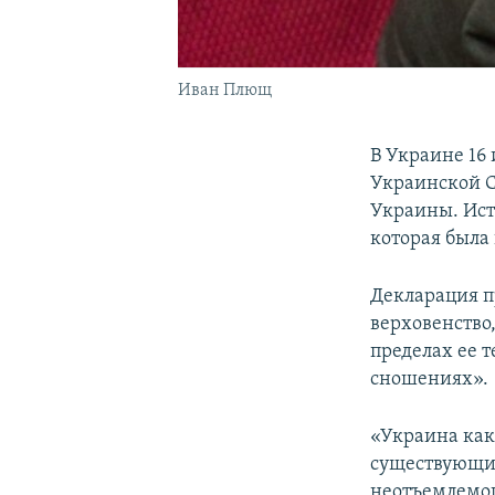
Иван Плющ
В Украине 16 
Украинской С
Украины. Ист
которая была 
Декларация п
верховенство,
пределах ее 
сношениях».
«Украина как
существующих
неотъемлемог