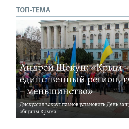
ТОП-ТЕМА
Андрей Щекун: «Крым –
единственный регион, 
– меньшинство»
Дискуссия вокруг планов установить День за
общины Крыма