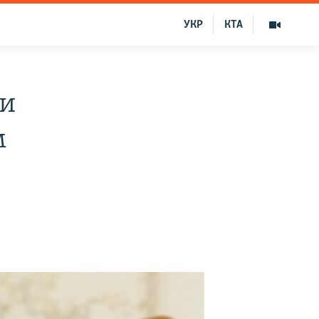
УКР
КТА
ли
м