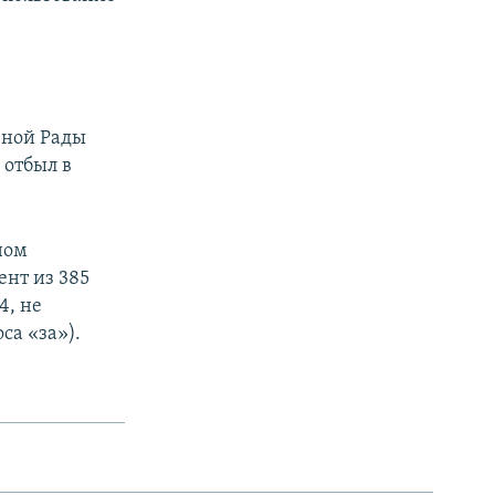
вной Рады
 отбыл в
ном
ент из 385
4, не
са «за»).