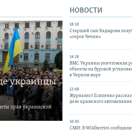
НОВОСТИ
18:10
Старший сын Кадырова полу
«героя Чечни»
14:18
ВМС Украины уничтожили р
объекты на буровой установ
в Черном море
где украинцы
12:08
Журналист Есипенко рассказ
деле крымского автомехани
щиты прав украинской
10:45
СМИ: В Wildberries сообщили,