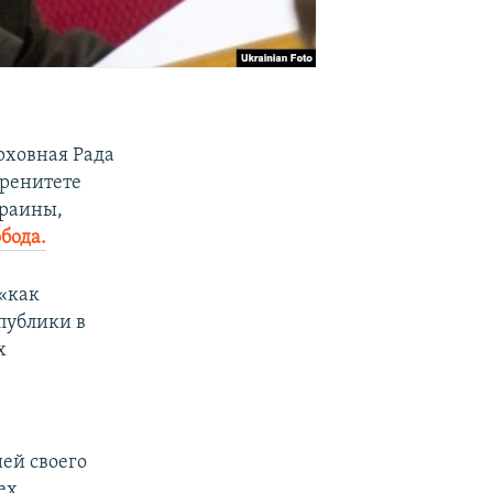
ерховная Рада
еренитете
краины,
обода.
«как
спублики в
х
ей своего
ех