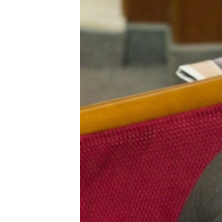
ПОБЕДИТЕЛЕЙ НЕ СУДЯТ?
КРЫМ.НЕПОКОРЕННЫЙ
ELIFBE
УКРАИНСКАЯ ПРОБЛЕМА КРЫМА