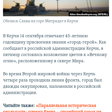
ПРИСОЕДИНЯЙТЕСЬ!
ПОБЕДИТЕЛЕЙ НЕ СУДЯТ?
КРЫМ.НЕПОКОРЕННЫЙ
Обелиск Славы на горе Митридат в Керчи
ELIFBE
УКРАИНСКАЯ ПРОБЛЕМА КРЫМА
В Керчи 14 сентября отмечают 45-летнюю
Все сайты RFE/RL
годовщину присвоения звания «город-герой». Как
сообщают в российской администрации Керчи, в
пятницу состоялось возложение цветов к «Вечному
огню», расположенному в сквере Мира.
Во время Второй мировой войны через Керчь
четыре раза проходила линия фронта, город был
дважды оккупирован, напомнили в российской
администрации.
Читайте также:
«Параллельная историческая