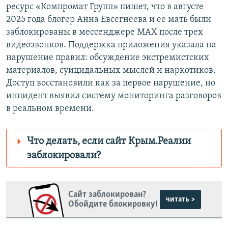
ресурс «Компромат Групп» пишет, что в августе
2025 года блогер Анна Евсегнеева и ее мать были
заблокированы в мессенджере MAX после трех
видеозвонков. Поддержка приложения указала на
нарушение правил: обсуждение экстремистских
материалов, суицидальных мыслей и наркотиков.
Доступ восстановили как за первое нарушение, но
инцидент выявил систему мониторинга разговоров
в реальном времени.
Что делать, если сайт Крым.Реалии
заблокировали?
Роскомнадзор пытается заблокировать
Крым.Реалии
Сайт заблокирован?
зеркального
читать >
Обойдите блокировку!
сайта: https://d160tnjnoq48uo.cloudfront.net/