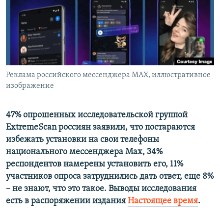
ПРИСОЕДИНЯЙТЕСЬ!
ПОБЕДИТЕЛЕЙ НЕ СУДЯТ?
КРЫМ.НЕПОКОРЕННЫЙ
ELIFBE
УКРАИНСКАЯ ПРОБЛЕМА КРЫМА
Все сайты RFE/RL
Реклама российского мессенджера МАХ, иллюстративное
изображение
47% опрошенных исследовательской группой
ExtremeScan россиян заявили, что постараются
избежать установки на свои телефоны
национального мессенджера Max, 34%
респондентов намерены установить его, 11%
участников опроса затруднились дать ответ, еще 8%
– не знают, что это такое. Выводы исследования
есть в распоряжении издания
Настоящее время
.