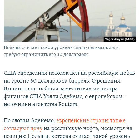
ПРИСОЕДИНЯЙТЕСЬ!
ПОБЕДИТЕЛЕЙ НЕ СУДЯТ?
КРЫМ.НЕПОКОРЕННЫЙ
ELIFBE
УКРАИНСКАЯ ПРОБЛЕМА КРЫМА
Все сайты RFE/RL
Польша считает такой уровень слишком высоким и
требует ограничить его 30 долларами
США определили потолок цен на российскую нефть
на уровне 60 долларов за баррель. О решении
Вашингтона сообщил заместитель министра
финансов США Уолли Адейемо, о европейском –
источники агентства Reuters.
По словам Адейемо,
европейские страны также
согласуют цену
на российскую нефть, несмотря на
позицию Польши, которая считает такой уровень