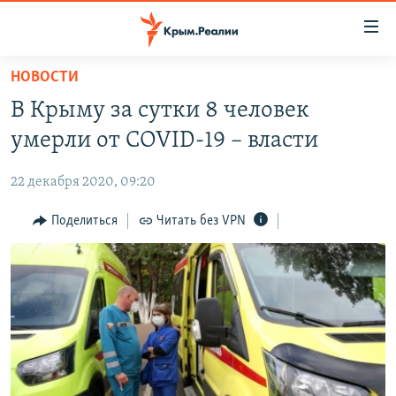
Доступность
ссылки
Вернуться
НОВОСТИ
к
НОВОСТИ
В Крыму за сутки 8 человек
основному
СПЕЦПРОЕКТЫ
содержанию
умерли от COVID-19 – власти
ВОДА
Вернутся
ГРУЗ 200
к
22 декабря 2020, 09:20
ИСТОРИЯ
КАРТА ВОЕННЫХ ОБЪЕКТОВ КРЫМА
главной
ЕЩЕ
Поделиться
Читать без VPN
11 ЛЕТ ОККУПАЦИИ КРЫМА. 11 ИСТОРИЙ СОПРОТИВЛЕНИЯ
навигации
Вернутся
РАДІО СВОБОДА
ИНТЕРАКТИВ
к
КАК ОБОЙТИ БЛОКИРОВКУ
ИНФОГРАФИКА
поиску
ТЕЛЕПРОЕКТ КРЫМ.РЕАЛИИ
Українською
СОВЕТЫ ПРАВОЗАЩИТНИКОВ
Qırımtatar
ПРОПАВШИЕ БЕЗ ВЕСТИ