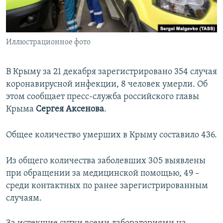
ПРИСОЕДИНЯЙТЕСЬ!
ПОБЕДИТЕЛЕЙ НЕ СУДЯТ?
КРЫМ.НЕПОКОРЕННЫЙ
Иллюстрационное фото
ELIFBE
УКРАИНСКАЯ ПРОБЛЕМА КРЫМА
В Крыму за 21 декабря зарегистрировано 354 случая
Все сайты RFE/RL
коронавирусной инфекции, 8 человек умерли. Об
этом сообщает пресс-служба российского главы
Крыма
Сергея Аксенова
.
Общее количество умерших в Крыму составило 436.
Из общего количества заболевших 305 выявлены
при обращении за медицинской помощью, 49 –
среди контактных по ранее зарегистрированным
случаям.