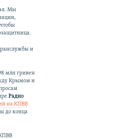
ал. Мы
зации,
 чтобы
возащитница.
гранслужбы и
98 млн гривен
жду Крымом и
опросам
ире
Радио
ий на КПВВ
ы до конца
 КПВВ