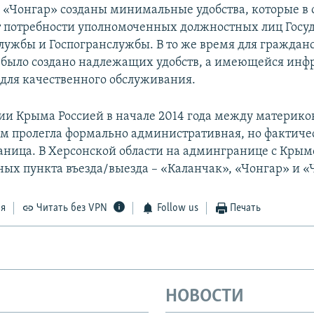
 «Чонгар» созданы минимальные удобства, которые в
 потребности уполномоченных должностных лиц Госу
лужбы и Госпогранслужбы. В то же время для граждан
 было создано надлежащих удобств, а имеющейся инф
 для качественного обслуживания.
ии Крыма Россией в начале 2014 года между материк
ом пролегла формально административная, но фактиче
аница. В Херсонской области на админгранице с Кры
ных пункта въезда/выезда – «Каланчак», «Чонгар» и «
ся
Читать без VPN
Follow us
Печать
НОВОСТИ