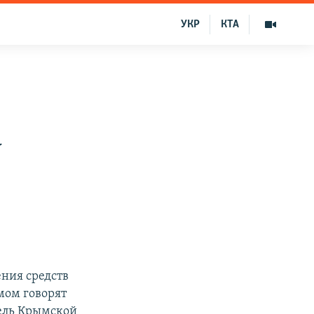
УКР
КТА
а
ения средств
мом говорят
ель Крымской