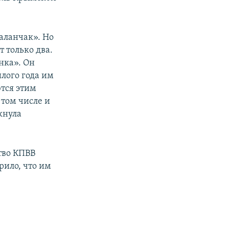
аланчак». Но
т только два.
нка». Он
лого года им
тся этим
 том числе и
кнула
тво КПВВ
рило, что им