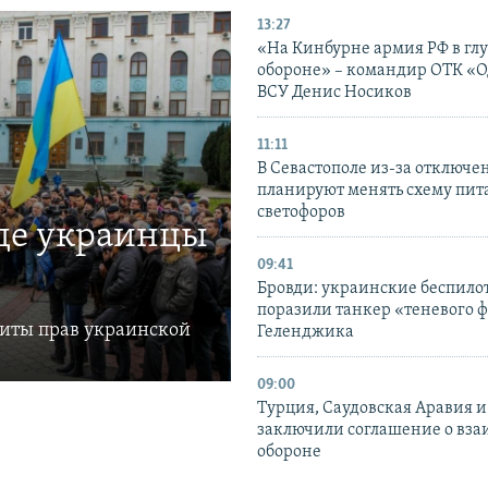
13:27
«На Кинбурне армия РФ в гл
обороне» – командир ОТК «О
ВСУ Денис Носиков
11:11
В Севастополе из-за отключе
планируют менять схему пит
светофоров
где украинцы
09:41
Бровди: украинские беспил
поразили танкер «теневого ф
щиты прав украинской
Геленджика
09:00
Турция, Саудовская Аравия 
заключили соглашение о вз
обороне