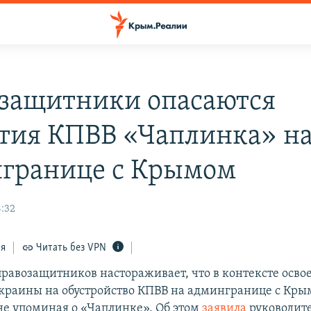
защитники опасаются
тия КПВВ «Чаплинка» н
границе с Крымом
8:32
ся
Читать без VPN
равозащитников настораживает, что в контексте осво
краины на обустройство КПВВ на админгранице с Кры
 не упоминая о «Чаплинке». Об этом
заявила
руководит