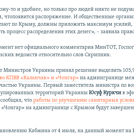
ому-то и удобнее, но только про людей никто не подум
, чтопоявится распоряжение. И общественные органи
тают по Крыму, должны приложить максимум усилий,
ть процесс распределения этих денег», – заявила пра
мент нет официального комментария МинТОТ, Госпо
нских ведомств относительно слов Скрипник.
т Министров Украины принял решение выделить 105,
тво КПВВ «Каланчак» и «Чонгар»
на админгранице ме
частью Украины. Первый заместитель министра по в
купированных территорий Украины
Юсуф Куркчи
в эф
сообщил, что
работы по улучшению санитарных услов
 «Чонгар» на админгранице с Крымом будут завершен
тановлению Кабмина от 4 июля, на данный момент на