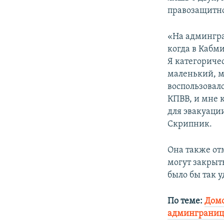
ПОБЕДИТЕЛЕЙ НЕ СУДЯТ?
правозащитн
КРЫМ.НЕПОКОРЕННЫЙ
«На админгра
ELIFBE
когда в Кабми
УКРАИНСКАЯ ПРОБЛЕМА КРЫМА
Я категориче
маленький, м
воспользовал
КПВВ, и мне к
для эвакуаци
Скрипник.
Она также от
могут закрыть
было бы так у
По теме:
Домо
админграниц