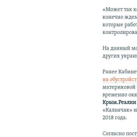
«Может так к
конечно ждем
которые рабо
контролирова
На данный мо
других украи
Ранее Кабине
на обустройс
материковой 
временно ок
Крым.Реалии
«Каланчак» и
2018 года​.
Согласно пос