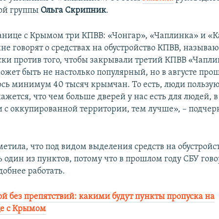
ой группы
Ольга Скрипник
.
нице с Крымом три КПВВ: «Чонгар», «Чаплинка» и «К
не говорят о средствах на обустройство КПВВ, называю
ски против того, чтобы закрывали третий КПВВ «Чапли
ожет быть не настолько популярный, но в августе прош
ось минимум 40 тысяч крымчан. То есть, люди пользую
ажется, что чем больше дверей у нас есть для людей, в
и с оккупированной территории, тем лучше», – подчер
метила, что под видом выделения средств на обустройс
 один из пунктов, потому что в прошлом году СБУ гово
добнее работать.
й без препятствий: какими будут пункты пропуска на
е с Крымом