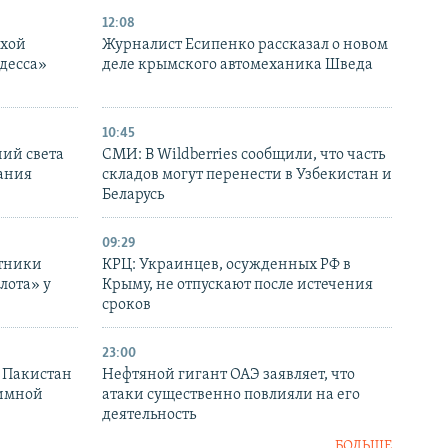
12:08
ухой
Журналист Есипенко рассказал о новом
десса»
деле крымского автомеханика Шведа
10:45
ний света
СМИ: В Wildberries сообщили, что часть
ания
складов могут перенести в Узбекистан и
Беларусь
09:29
отники
КРЦ: Украинцев, осужденных РФ в
лота» у
Крыму, не отпускают после истечения
сроков
23:00
и Пакистан
Нефтяной гигант ОАЭ заявляет, что
аимной
атаки существенно повлияли на его
деятельность
БОЛЬШЕ