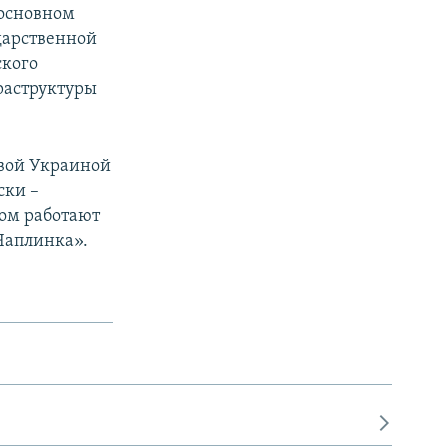
 основном
дарственной
ского
раструктуры
овой Украиной
ски –
мом работают
Чаплинка».