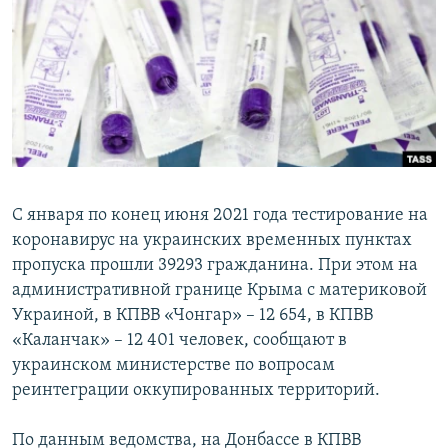
ПРИСОЕДИНЯЙТЕСЬ!
ПОБЕДИТЕЛЕЙ НЕ СУДЯТ?
КРЫМ.НЕПОКОРЕННЫЙ
ELIFBE
УКРАИНСКАЯ ПРОБЛЕМА КРЫМА
Все сайты RFE/RL
С января по конец июня 2021 года тестирование на
коронавирус на украинских временных пунктах
пропуска прошли 39293 гражданина. При этом на
административной границе Крыма с материковой
Украиной, в КПВВ «Чонгар» – 12 654, в КПВВ
«Каланчак» – 12 401 человек, сообщают в
украинском министерстве по вопросам
реинтеграции оккупированных территорий.
По данным ведомства, на Донбассе в КПВВ