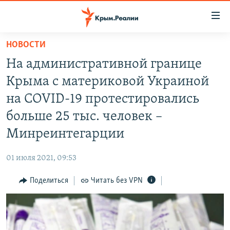
Доступность
ссылки
Вернуться
НОВОСТИ
к
НОВОСТИ
На административной границе
основному
СПЕЦПРОЕКТЫ
содержанию
Крыма с материковой Украиной
ВОДА
Вернутся
ГРУЗ 200
на COVID-19 протестировались
к
ИСТОРИЯ
КАРТА ВОЕННЫХ ОБЪЕКТОВ КРЫМА
больше 25 тыс. человек –
главной
ЕЩЕ
11 ЛЕТ ОККУПАЦИИ КРЫМА. 11 ИСТОРИЙ СОПРОТИВЛЕНИЯ
навигации
Минреинтегарции
Вернутся
РАДІО СВОБОДА
ИНТЕРАКТИВ
к
01 июля 2021, 09:53
КАК ОБОЙТИ БЛОКИРОВКУ
ИНФОГРАФИКА
поиску
Поделиться
Читать без VPN
ТЕЛЕПРОЕКТ КРЫМ.РЕАЛИИ
Українською
СОВЕТЫ ПРАВОЗАЩИТНИКОВ
Qırımtatar
ПРОПАВШИЕ БЕЗ ВЕСТИ