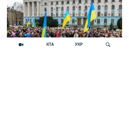
КТА
УКР
Андрей Щекун: «Крым –
Искать
единственный регион, где украинцы –
меньшинство»
Дискуссия вокруг планов установить День
защиты прав украинской общины Крыма
НОВОСТИ