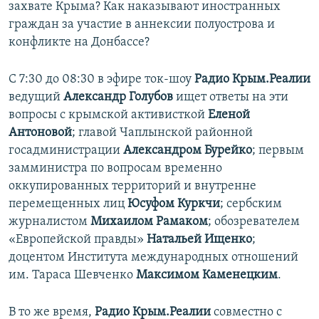
захвате Крыма? Как наказывают иностранных
ПРИСОЕДИНЯЙТЕСЬ!
ПОБЕДИТЕЛЕЙ НЕ СУДЯТ?
граждан за участие в аннексии полуострова и
КРЫМ.НЕПОКОРЕННЫЙ
конфликте на Донбассе?
ELIFBE
С 7:30 до 08:30 в эфире ток-шоу
Радио Крым.Реалии
УКРАИНСКАЯ ПРОБЛЕМА КРЫМА
ведущий
Александр Голубов
ищет ответы на эти
Все сайты RFE/RL
вопросы с крымской активисткой
Еленой
Антоновой
; главой Чаплынской районной
госадминистрации
Александром Бурейко
; первым
замминистра по вопросам временно
оккупированных территорий и внутренне
перемещенных лиц
Юсуфом Куркчи
; сербским
журналистом
Михаилом Рамаком
; обозревателем
«Европейской правды»
Натальей Ищенко
;
доцентом Института международных отношений
им. Тараса Шевченко
Максимом Каменецким
.
В то же время,
Радио Крым.Реалии
совместно с