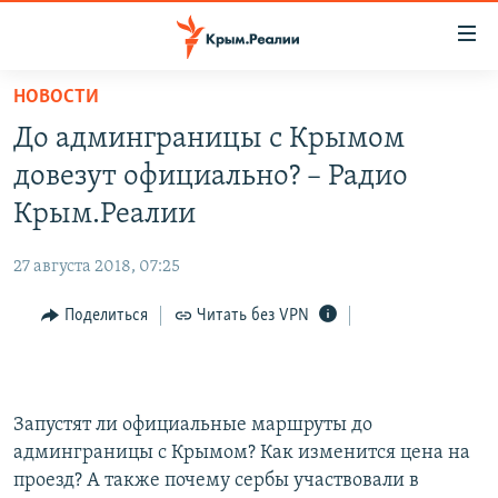
Доступность
ссылки
Вернуться
НОВОСТИ
к
НОВОСТИ
До админграницы с Крымом
основному
СПЕЦПРОЕКТЫ
содержанию
довезут официально? – Радио
ВОДА
Вернутся
ГРУЗ 200
Крым.Реалии
к
ИСТОРИЯ
КАРТА ВОЕННЫХ ОБЪЕКТОВ КРЫМА
главной
27 августа 2018, 07:25
ЕЩЕ
11 ЛЕТ ОККУПАЦИИ КРЫМА. 11 ИСТОРИЙ СОПРОТИВЛЕНИЯ
навигации
Вернутся
Поделиться
Читать без VPN
РАДІО СВОБОДА
ИНТЕРАКТИВ
к
КАК ОБОЙТИ БЛОКИРОВКУ
ИНФОГРАФИКА
поиску
ТЕЛЕПРОЕКТ КРЫМ.РЕАЛИИ
Українською
Запустят ли официальные маршруты до
СОВЕТЫ ПРАВОЗАЩИТНИКОВ
админграницы с Крымом? Как изменится цена на
Qırımtatar
проезд? А также почему сербы участвовали в
ПРОПАВШИЕ БЕЗ ВЕСТИ