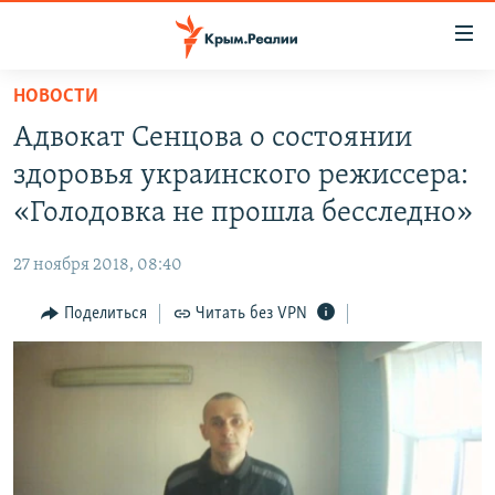
Доступность
ссылки
Вернуться
НОВОСТИ
к
НОВОСТИ
Адвокат Сенцова о состоянии
основному
СПЕЦПРОЕКТЫ
содержанию
здоровья украинского режиссера:
ВОДА
Вернутся
ГРУЗ 200
«Голодовка не прошла бесследно»
к
ИСТОРИЯ
КАРТА ВОЕННЫХ ОБЪЕКТОВ КРЫМА
главной
27 ноября 2018, 08:40
ЕЩЕ
11 ЛЕТ ОККУПАЦИИ КРЫМА. 11 ИСТОРИЙ СОПРОТИВЛЕНИЯ
навигации
Вернутся
Поделиться
Читать без VPN
РАДІО СВОБОДА
ИНТЕРАКТИВ
к
КАК ОБОЙТИ БЛОКИРОВКУ
ИНФОГРАФИКА
поиску
ТЕЛЕПРОЕКТ КРЫМ.РЕАЛИИ
Українською
СОВЕТЫ ПРАВОЗАЩИТНИКОВ
Qırımtatar
ПРОПАВШИЕ БЕЗ ВЕСТИ