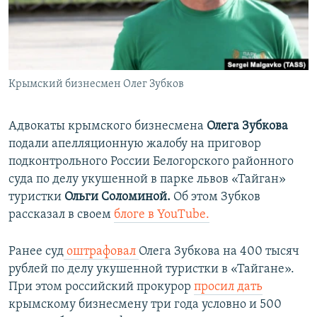
ПРИСОЕДИНЯЙТЕСЬ!
ПОБЕДИТЕЛЕЙ НЕ СУДЯТ?
КРЫМ.НЕПОКОРЕННЫЙ
ELIFBE
Крымский бизнесмен Олег Зубков
УКРАИНСКАЯ ПРОБЛЕМА КРЫМА
Все сайты RFE/RL
Адвокаты крымского бизнесмена
Олега Зубкова
подали апелляционную жалобу на приговор
подконтрольного России Белогорского районного
суда по делу укушенной в парке львов «Тайган»
туристки
Ольги Соломиной.
Об этом Зубков
рассказал в своем
блоге в YouTube.
Ранее суд
оштрафовал
Олега Зубкова на 400 тысяч
рублей по делу укушенной туристки в «Тайгане».
При этом российский прокурор
просил дать
крымскому бизнесмену три года условно и 500