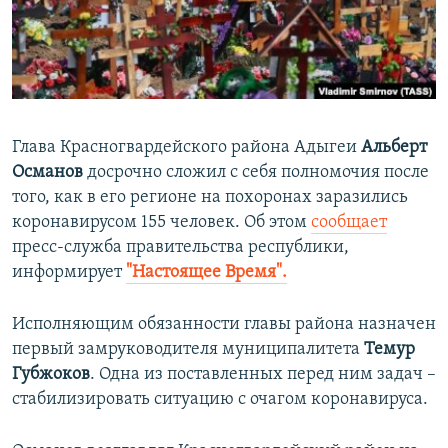
ПРИСОЕДИНЯЙТЕСЬ!
ПОБЕДИТЕЛЕЙ НЕ СУДЯТ?
КРЫМ.НЕПОКОРЕННЫЙ
ELIFBE
УКРАИНСКАЯ ПРОБЛЕМА КРЫМА
Глава Красногвардейского района Адыгеи
Альберт
Все сайты RFE/RL
Османов
досрочно сложил с себя полномочия после
того, как в его регионе на похоронах заразились
коронавирусом 155 человек. Об этом
сообщает
пресс-служба правительства республики,
информирует
"Настоящее Время".
Исполняющим обязанности главы района назначен
первый замруководителя муниципалитета
Темур
Губжоков
. Одна из поставленных перед ним задач –
стабилизировать ситуацию с очагом коронавируса.