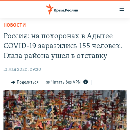
Доступность
ссылки
Вернуться
НОВОСТИ
к
НОВОСТИ
Россия: на похоронах в Адыгее
основному
СПЕЦПРОЕКТЫ
содержанию
COVID-19 заразились 155 человек.
ВОДА
Вернутся
ГРУЗ 200
Глава района ушел в отставку
к
ИСТОРИЯ
КАРТА ВОЕННЫХ ОБЪЕКТОВ КРЫМА
главной
21 мая 2020, 09:30
ЕЩЕ
11 ЛЕТ ОККУПАЦИИ КРЫМА. 11 ИСТОРИЙ СОПРОТИВЛЕНИЯ
навигации
Вернутся
Поделиться
Читать без VPN
РАДІО СВОБОДА
ИНТЕРАКТИВ
к
КАК ОБОЙТИ БЛОКИРОВКУ
ИНФОГРАФИКА
поиску
ТЕЛЕПРОЕКТ КРЫМ.РЕАЛИИ
Українською
СОВЕТЫ ПРАВОЗАЩИТНИКОВ
Qırımtatar
ПРОПАВШИЕ БЕЗ ВЕСТИ