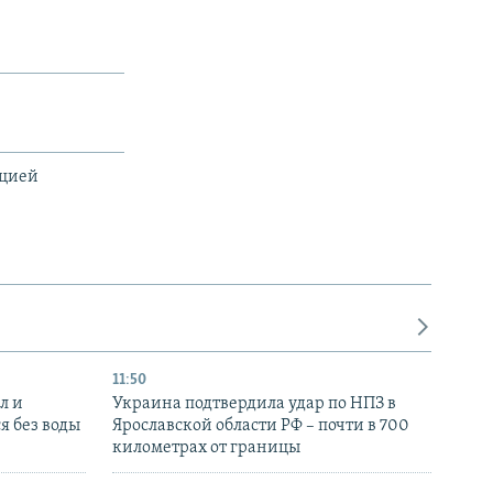
ацией
11:50
л и
Украина подтвердила удар по НПЗ в
я без воды
Ярославской области РФ – почти в 700
километрах от границы