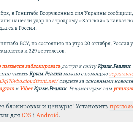
тября, в Генштабе Вооруженных сил Украины сообщили,
ины нанесли удар по аэродрому «Ханская» в кавказск
дыгея в России.
нштаба ВСУ, по состоянию на утро 20 октября, Россия 
самолетов и 329 вертолетов.
 пытается заблокировать
доступ к сайту
Крым.Реалии
.
енно читать
Крым.Реалии
можно с помощью
зеркально
u3q176vbq.cloudfront.net/
следите за основными новост
tagram
и
Viber
Крым.Реалии
. Рекомендуем вам
установ
ез блокировки и цензуры! Установить
прилож
лии для
iOS
і
Android
.