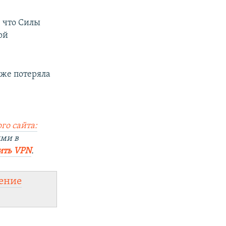
 что Силы
ой
уже потеряла
го сайта:
ями в
ить VPN
.
ение