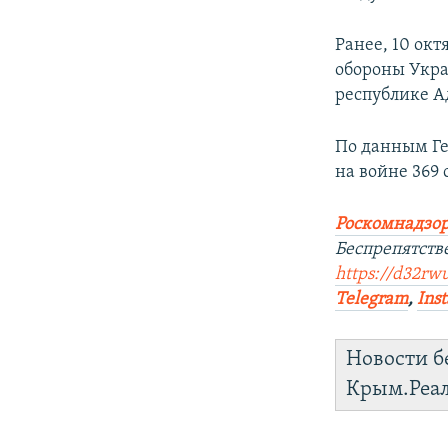
Ранее, 10 ок
обороны Укра
республике А
По данным Ге
на войне 369 
Роскомнадзор
Беспрепятств
https://d32rw
Telegram
,
Ins
Новости б
Крым.Реа