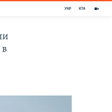
УКР
КТА
ли
 в