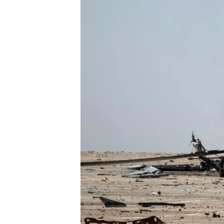
ПОБЕДИТЕЛЕЙ НЕ СУДЯТ?
КРЫМ.НЕПОКОРЕННЫЙ
ELIFBE
УКРАИНСКАЯ ПРОБЛЕМА КРЫМА