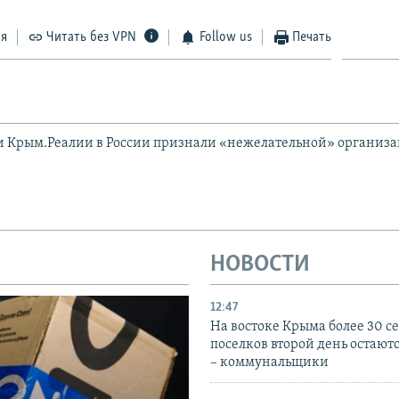
ся
Читать без VPN
Follow us
Печать
и Крым.Реалии в России признали «нежелательной» организ
НОВОСТИ
12:47
На востоке Крыма более 30 се
поселков второй день остаютс
– коммунальщики