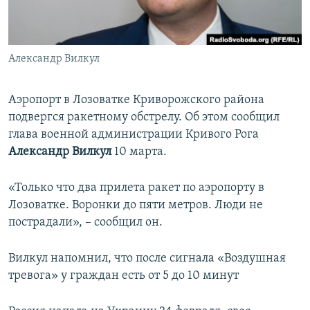
ПРИСОЕДИНЯЙТЕСЬ!
ПОБЕДИТЕЛЕЙ НЕ СУДЯТ?
КРЫМ.НЕПОКОРЕННЫЙ
Александр Вилкул
ELIFBE
УКРАИНСКАЯ ПРОБЛЕМА КРЫМА
Аэропорт в Лозоватке Криворожского района
Все сайты RFE/RL
подвергся ракетному обстрелу. Об этом сообщил
глава военной администрации Кривого Рога
Александр Вилкул
10 марта.
«Только что два прилета ракет по аэропорту в
Лозоватке. Воронки до пяти метров. Люди не
пострадали», – сообщил он.
Вилкул напомнил, что после сигнала «Воздушная
тревога» у граждан есть от 5 до 10 минут