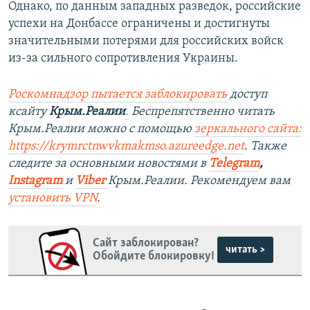
Однако, по данным западных разведок, российские
успехи на Донбассе ограничены и достигнуты
значительными потерями для российских войск
из-за сильного сопротивления Украины.
Роскомнадзор пытается заблокировать
доступ
ксайту
Крым.Реалии
.
Беспрепятственно читать
Крым.Реалии можно с помощью
зеркального сайта:
https://krymrctnwvkmakmso.azureedge.net
. Также
следите за основными новостями в
Telegram
,
Instagram
и
Viber
Крым.Реалии. Рекомендуем вам
установить VPN
.
Сайт заблокирован?
читать >
Обойдите блокировку!