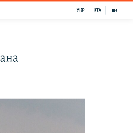
УКР
КТА
мана