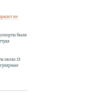
прилет не
эропорты были
ттуда
ты около 13
егулярные