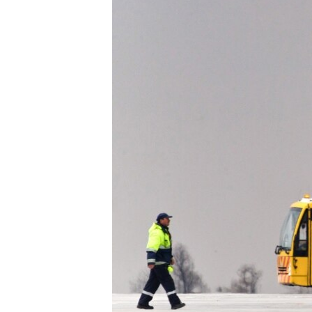
ПОБЕДИТЕЛЕЙ НЕ СУДЯТ?
КРЫМ.НЕПОКОРЕННЫЙ
ELIFBE
УКРАИНСКАЯ ПРОБЛЕМА КРЫМА