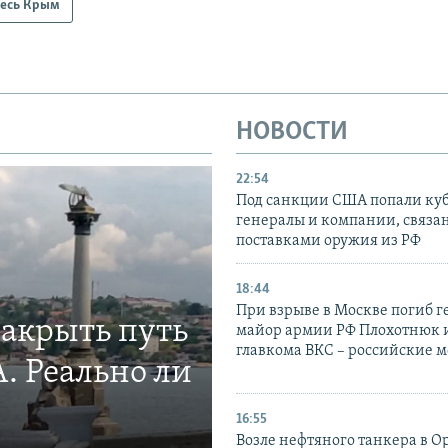
есь Крым
НОВОСТИ
22:54
Под санкции США попали ку
генералы и компании, связа
поставками оружия из РФ
18:44
При взрыве в Москве погиб г
закрыть путь
майор армии РФ Плохотнюк и
главкома ВКС – российские 
. Реально ли
16:55
Возле нефтяного танкера в 