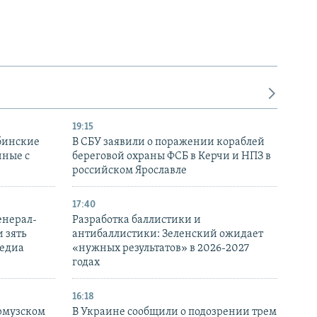
19:15
бинские
В СБУ заявили о поражении кораблей
нные с
береговой охраны ФСБ в Керчи и НПЗ в
российском Ярославле
17:40
енерал-
Разработка баллистики и
 зять
антибаллистики: Зеленский ожидает
медиа
«нужных результатов» в 2026-2027
годах
16:18
Ормузском
В Украине сообщили о подозрении трем