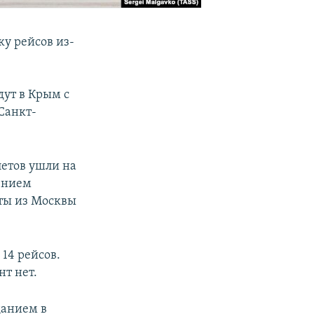
у рейсов из-
дут в Крым с
Санкт-
летов ушли на
чением
еты из Москвы
14 рейсов.
т нет.
данием в