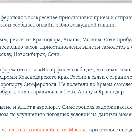
ферополя в воскресенье приостановил прием и отправк
б этом сообщает онлайн-табло воздушной гавани.
ым, рейсы из Краснодара, Анапы, Москвы, Сочи прибу
несколько часов. Приостановлены вылеты самолетов в 
скву, Новосибирск, Сочи.
нформагентство «Интерфакс» сообщает, что семь само
одромы Краснодарского края России в связи с ограни
аэропорту Симферополя. Не долетели до Крыма самол
бурга, они отправились в Сочи, Анапу и Краснодар.
бытие и вылет в аэропорту Симферополя задерживается 
ноза по улучшению погодных условий на данный момен
аря
несколько авиарейсов из Москвы
прилетели с опоз