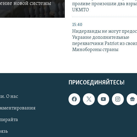
ление новой системы
проливе произошли два взры
UKMTO
15:40
Нидерланды не могут предос
Украине дополнительные
перехватчики Patriot из своих
Минобороны страны
ПРИСОЕДИНЯЙТЕСЬ!
и. О нас
омментирования
опирайта
вязь