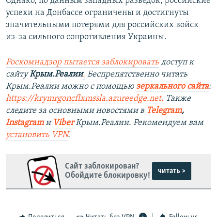
Однако, по данным западных разведок, российские
успехи на Донбассе ограничены и достигнуты
значительными потерями для российских войск
из-за сильного сопротивления Украины.
Роскомнадзор пытается заблокировать
доступ к
сайту
Крым.Реалии
.
Беспрепятственно читать
Крым.Реалии можно с помощью
зеркального сайта
:
https://krymrgoncflxmssla.azureedge.net
.
Также
следите за основными новостями в
Telegram
,
Instagram
и
Viber
Крым.Реалии. Рекомендуем вам
установить
VPN
.
Сайт заблокирован?
читать >
Обойдите блокировку!