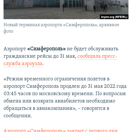
ПРИСОЕДИНЯЙТЕСЬ!
ПОБЕДИТЕЛЕЙ НЕ СУДЯТ?
КРЫМ.НЕПОКОРЕННЫЙ
Новый терминал аэропорта «Симферополь», архивное
ELIFBE
фото
УКРАИНСКАЯ ПРОБЛЕМА КРЫМА
Все сайты RFE/RL
Аэропорт
«Симферополь»
не будет обслуживать
гражданские рейсы до 31 мая,
сообщила пресс-
служба аэроузла
.
«Режим временного ограничения полетов в
аэропорт Симферополь продлен до 31 мая 2022 года
03:45 часов по московскому времени. По вопросам
обмена или возврата авиабилетов необходимо
обращаться в авиакомпании», – говорится в
сообщении.
Аэропорт «Симферополь» закрыт с первого дня